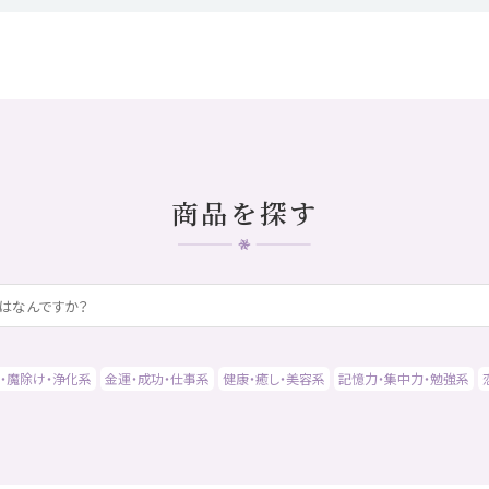
商品を探す
・魔除け・浄化系
金運・成功・仕事系
健康・癒し・美容系
記憶力・集中力・勉強系