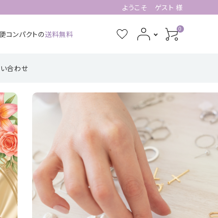
ようこそ ゲスト 様
0
急便コンパクトの
送料無料
問い合わせ
3月誕生石
4月誕生石
功・仕事系
四角形の配置
健康・癒し・美容系
五芒星の形【星
記憶力・集中力・勉
六芒星の形【万
【不動の礎】
辰の守護】
強系
象の調和】
7月誕生石
8月誕生石
ピアス・イヤリング
11月誕生石
12月誕生石
【星のひとしずく】