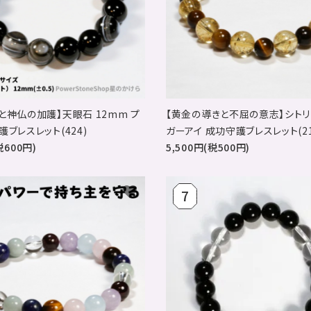
と神仏の加護】天眼石 12mm プ
【黄金の導きと不屈の意志】シトリン
ブレスレット(424)
ガーアイ 成功守護ブレスレット(21
税600円)
5,500円(税500円)
favorite