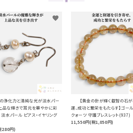
favorite
能の浄化力と清純な光が淡水パー
【黄金の針が輝く叡智の石が
、上品な輝きで耳元を華やかに彩
運、成功と繁栄をもたらす】ゴー
× 淡水パール ピアス・イヤリング
クォーツ 守護ブレスレット(937)
11,550円(税1,050円)
税280円)