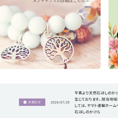
願い事から選ぶ
シリーズから選ぶ
支払方法について
配送・送料について
特定商取引法に基づく表記
プライバシーポリシー
お問い合わせ
平素より天然石ほしのかけ
生じております。 該当地
お知らせ
2026/07/29
info
しては、ヤマト運輸ホーム
石ほしのかけら