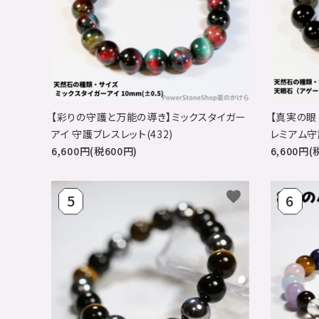
【彩りの守護と万能の導き】ミックスタイガー
【真実の眼
アイ 守護ブレスレット(432)
レミアム守護
6,600円(税600円)
6,600円(
favorite