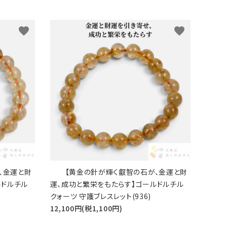
favorite
favorite
、金運と財
【黄金の針が輝く叡智の石が、金運と財
ルドルチル
運、成功と繁栄をもたらす】ゴールドルチル
クォーツ 守護ブレスレット(936)
12,100円(税1,100円)