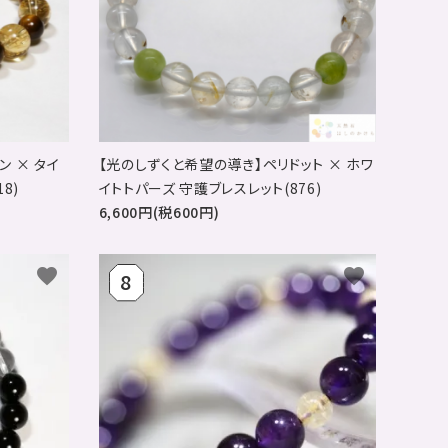
 × タイ
【光のしずくと希望の導き】ペリドット × ホワ
8)
イトトパーズ 守護ブレスレット(876)
6,600円(税600円)
favorite
favorite