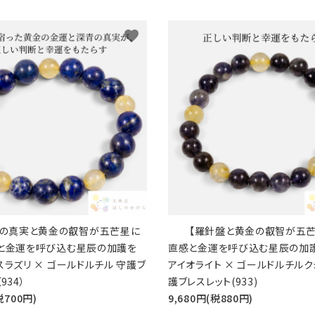
favorite
青の真実と黄金の叡智が五芒星に
【羅針盤と黄金の叡智が五芒
感と金運を呼び込む星辰の加護を
直感と金運を呼び込む星辰の加護
スラズリ × ゴールドルチル 守護ブ
アイオライト × ゴールドルチルク
934）
護ブレスレット(933)
税700円)
9,680円(税880円)