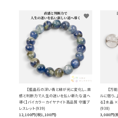
favorite
【藍晶石の深い青と緑が光に変化し、直
【万
感と判断力で人生の迷いを払い新たな道へ
ルに宿り
導く】バイカラーカイヤナイト高品質 守護ブ
る】水晶 
レスレット(939)
(938)
12,100円(税1,100円)
3,080円(