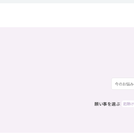
願い事を選ぶ
厄除け