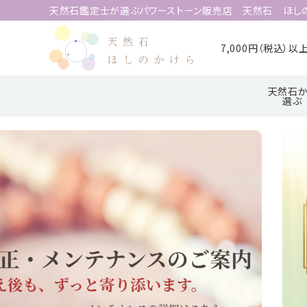
天然石鑑定士が選ぶパワーストーン販売店 天然石 ほし
7,000円（税込）
天然石か
選ぶ
search
ア行
ハ行
ACCOUNT MENU
ようこそ 会員名 様
meeting_room
person
ログイン
新規会員登録
天然石から選ぶ
誕生石から選ぶ