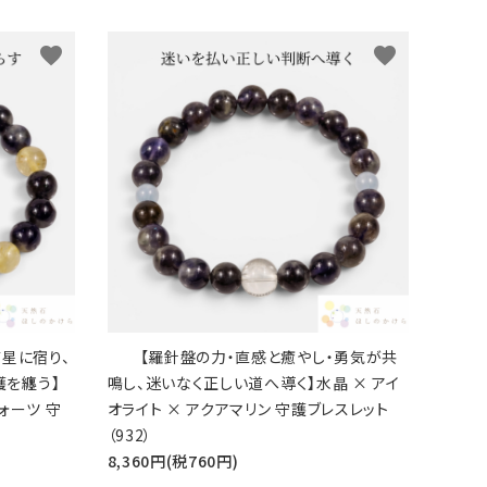
favorite
favorite
星に宿り、
【羅針盤の力・直感と癒やし・勇気が共
を纏う】
鳴し、迷いなく正しい道へ導く】水晶 × アイ
ォーツ 守
オライト × アクアマリン 守護ブレスレット
（932）
8,360円(税760円)