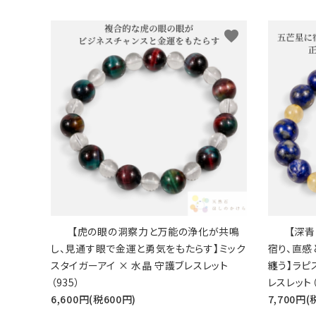
favorite
【虎の眼の洞察力と万能の浄化が共鳴
【深
し、見通す眼で金運と勇気をもたらす】ミック
宿り、直
スタイガーアイ × 水晶 守護ブレスレット
纏う】ラピ
（935）
レスレット（
6,600円(税600円)
7,700円(