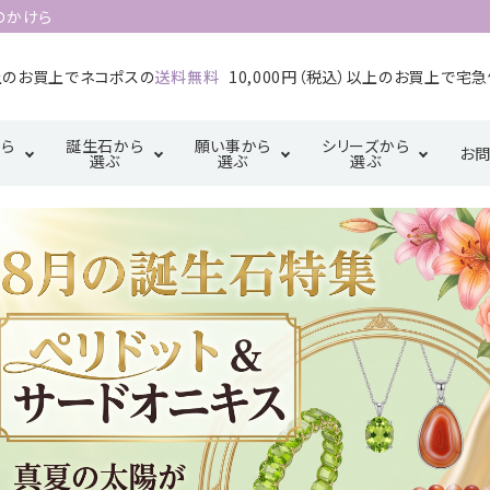
のかけら
以上のお買上でネコポスの
送料無料
10,000円（税込）以上のお買上で宅
ら
誕生石から
願い事から
シリーズから
お
選ぶ
選ぶ
選ぶ
1月誕生石
2月誕生石
カ行
厄除け・魔除け・浄
サ行
三角形の配置
金運・成
タ行
化系
【三位一体の調
5月誕生石
6月誕生石
マ行
ラ行
和】
恋愛・結婚・愛情
幸運系
9月誕生石
10月誕生石
天珠【悠久の叡
智】