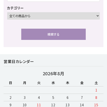
カテゴリー
検索する
営業日カレンダー
キーワード
2026年8月
日
月
火
水
木
金
土
カテゴリー
1
2
3
4
5
6
7
8
9
10
11
12
13
14
15