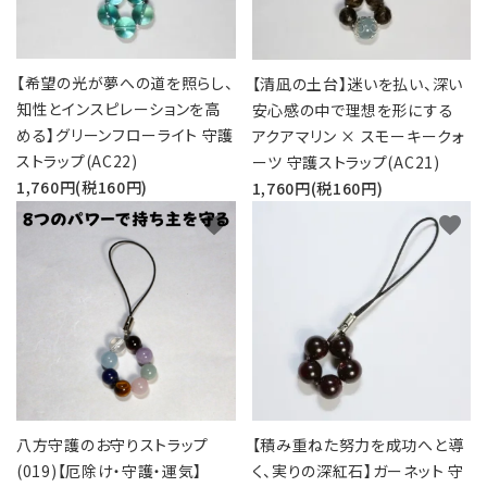
【希望の光が夢への道を照らし、
【清凪の土台】迷いを払い、深い
知性とインスピレーションを高
安心感の中で理想を形にする
める】グリーンフローライト 守護
アクアマリン × スモーキークォ
ストラップ(AC22)
ーツ 守護ストラップ(AC21)
1,760円(税160円)
1,760円(税160円)
favorite
favorite
八方守護のお守りストラップ
【積み重ねた努力を成功へと導
(019)【厄除け・守護・運気】
く、実りの深紅石】ガーネット 守