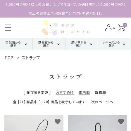
7,000円（税込）以上のお買い上げでネコポスの送料無料。10,000円（税込）
以上のお買上で宅急便コンパクトの送料無料。
0
天然石から
誕生石から
願い事から
シリーズから
選ぶ
選ぶ
選ぶ
選ぶ
TOP
ストラップ
search
ア行
厄除け・魔除け・浄化系
三角形の
1月誕生石
配置【三位
ストラップ
カ行
金運・成功・仕事系
ACCOUNT MENU
2月誕生石
一体の調
ようこそ 会員名 様
和】
[ 並び順を変更 ]
-
おすすめ順
-
価格順
-
新着順
サ行
健康・癒し・美容系
3月誕生石
meeting_room
person
全 [21] 商品中 [1-20] 商品を表示しています
次のページへ
ログイン
新規会員登録
四角形の
タ行
記憶力・集中力・勉強系
4月誕生石
配置【不動
天然石から選ぶ
の礎】
favorite
favorite
ハ行
恋愛・結婚・愛情
5月誕生石
誕生石から選ぶ