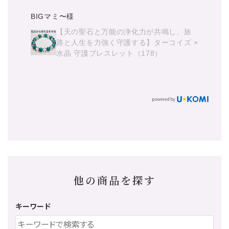
お
【海の精霊の宝石が四方を守り、清らか
な癒やしと幸せの航路へ導く】アクアマ
旅
リン × 水晶 守護ブレスレット(523)
 ×
他の商品を探す
キーワード