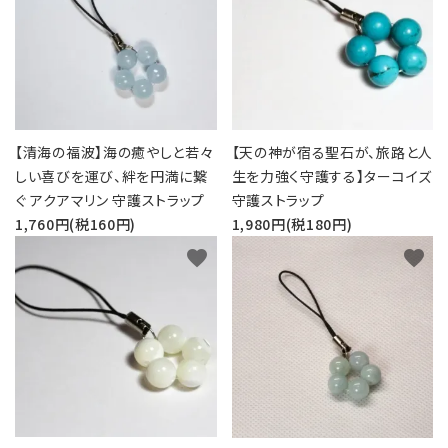
【清海の福波】海の癒やしと若々
【天の神が宿る聖石が、旅路と人
しい喜びを運び、絆を円満に繋
生を力強く守護する】ターコイズ
ぐ アクアマリン 守護ストラップ
守護ストラップ
1,760円(税160円)
1,980円(税180円)
favorite
favorite