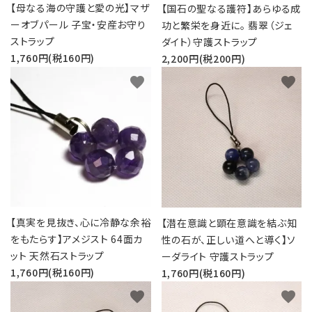
【母なる海の守護と愛の光】マザ
【国石の聖なる護符】あらゆる成
ーオブパール 子宝・安産お守り
功と繁栄を身近に。 翡翠（ジェ
ストラップ
ダイト）守護ストラップ
1,760円(税160円)
2,200円(税200円)
favorite
favorite
【真実を見抜き、心に冷静な余裕
【潜在意識と顕在意識を結ぶ知
をもたらす】アメジスト 64面カ
性の石が、正しい道へと導く】ソ
ット 天然石ストラップ
ーダライト 守護ストラップ
1,760円(税160円)
1,760円(税160円)
favorite
favorite