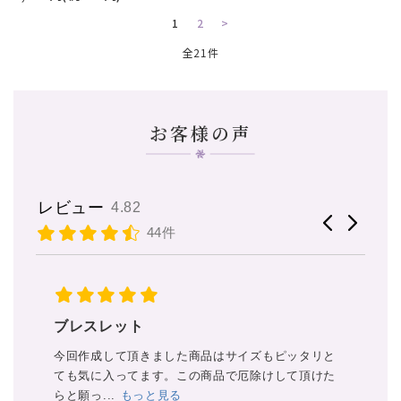
1
2
>
全21件
お客様の声
レビュー
4.82
44件
誕生石でもあるアクアマリンと水晶のブレスレッ
大
ト、一目惚れで購入しました。届いてから早速、身
天
と
に着けてみ...
もっと見る
守
た
他
雪華様