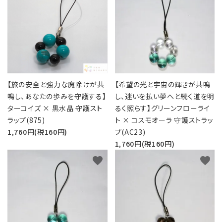
五芒星の
マ行
幸運系
6月誕生石
形【星辰の
願い事から選ぶ
守護】
ラ行
シリーズから選ぶ
7月誕生石
六芒星の
支払方法について
8月誕生石
形【万象の
調和】
【旅の安全と強力な魔除けが共
【希望の光と宇宙の輝きが共鳴
配送・送料について
9月誕生石
鳴し、あなたの歩みを守護する】
し、迷いを払い夢へと続く道を明
天珠【悠久
特定商取引法に基づく表記
ターコイズ × 黒水晶 守護スト
るく照らす】グリーンフローライ
10月誕生石
の叡智】
ラップ(875)
ト × コスモオーラ 守護ストラッ
プライバシーポリシー
1,760円(税160円)
プ(AC23)
ピアス・イヤリ
ング【星のひとし
11月誕生石
1,760円(税160円)
ずく】
お問い合わせ
favorite
favorite
12月誕生石