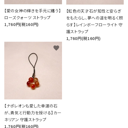
【愛の女神の輝きを手元に纏う】
【虹色の天才石が知性と安らぎ
ローズクォーツ ストラップ
をもたらし、夢への道を明るく照
1,760円(税160円)
らす】レインボーフローライト 守
護ストラップ
1,760円(税160円)
favorite
【ナポレオンも愛した幸運の石
が、勇気と行動力を授ける】カー
ネリアン 守護ストラップ
1,760円(税160円)