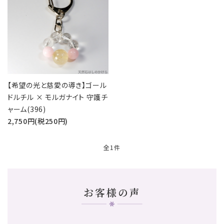
五芒星の
マ行
幸運系
6月誕生石
形【星辰の
願い事から選ぶ
守護】
ラ行
シリーズから選ぶ
7月誕生石
六芒星の
支払方法について
8月誕生石
形【万象の
調和】
【希望の光と慈愛の導き】ゴール
配送・送料について
9月誕生石
ドルチル × モルガナイト 守護チ
天珠【悠久
特定商取引法に基づく表記
ャーム(396)
10月誕生石
の叡智】
2,750円(税250円)
プライバシーポリシー
ピアス・イヤリ
ング【星のひとし
11月誕生石
全1件
ずく】
お問い合わせ
12月誕生石
お客様の声