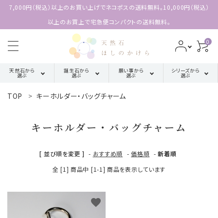
7,000円（税込）以上のお買い上げでネコポスの送料無料。10,000円（税込）
以上のお買上で宅急便コンパクトの送料無料。
0
天然石から
誕生石から
願い事から
シリーズから
選ぶ
選ぶ
選ぶ
選ぶ
TOP
キーホルダー・バッグチャーム
search
ア行
厄除け・魔除け・浄化系
三角形の
1月誕生石
配置【三位
キーホルダー・バッグチャーム
カ行
金運・成功・仕事系
ACCOUNT MENU
2月誕生石
一体の調
ようこそ 会員名 様
和】
[ 並び順を変更 ]
-
おすすめ順
-
価格順
-
新着順
サ行
健康・癒し・美容系
3月誕生石
meeting_room
person
全 [1] 商品中 [1-1] 商品を表示しています
ログイン
新規会員登録
四角形の
タ行
記憶力・集中力・勉強系
4月誕生石
配置【不動
天然石から選ぶ
の礎】
favorite
ハ行
恋愛・結婚・愛情
5月誕生石
誕生石から選ぶ