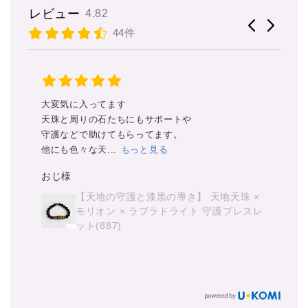
レビュー
4.82
44件
大変気に入ってます
ス
身
天珠と周りの石たちにもサポートや
私
守護などで助けてもらってます。
だ
他にも色々な天...
もっと見る
丁
見
おじ様
か
マ
【天地の守護と漆黒の導き】 天地天珠 ×
あ
モリオン × ラブラドライト 守護ブレスレ
ット(887)