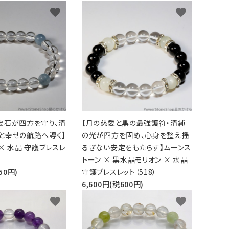
favorite
favorite
宝石が四方を守り、清
【月の慈愛と黒の最強護符・清純
と幸せの航路へ導く】
の光が四方を固め、心身を整え揺
× 水晶 守護ブレスレ
るぎない安定をもたらす】ムーンス
トーン × 黒水晶モリオン × 水晶
50円)
守護ブレスレット（518）
6,600円(税600円)
favorite
favorite