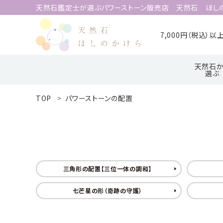
天然石鑑定士が選ぶパワーストーン販売店 天然石 ほし
7,000円（税込）
天然石か
選ぶ
TOP
パワーストーンの配置
search
ア行
ハ行
ACCOUNT MENU
ようこそ 会員名 様
三角形の配置【三位一体の調和】
meeting_room
person
ログイン
新規会員登録
七芒星の形（奇跡の守護）
天然石から選ぶ
誕生石から選ぶ