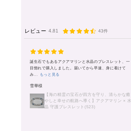
レビュー
4.81
43件
ット、一
大変気に入ってます
着けて
天珠と周りの石たちにもサポートや
守護などで助けてもらってます。
他にも色々な天...
もっと見る
おじ様
らかな癒
ン × 水
【天地の守護と漆黒の導き】 天地天珠 × モ
オン × ラブラドライト 守護ブレスレット
(887)