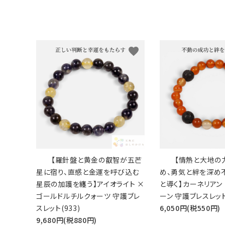
願い事から選ぶ
シリーズから選ぶ
favorite
支払方法について
配送・送料について
特定商取引法に基づく表記
プライバシーポリシー
お問い合わせ
【羅針盤と黄金の叡智が五芒
【情熱と大地の
星に宿り、直感と金運を呼び込む
め、勇気と絆を深め
星辰の加護を纏う】アイオライト ×
と導く】カーネリアン 
ゴールドルチルクォーツ 守護ブレ
ーン 守護ブレスレッ
スレット(933)
6,050円(税550円)
9,680円(税880円)