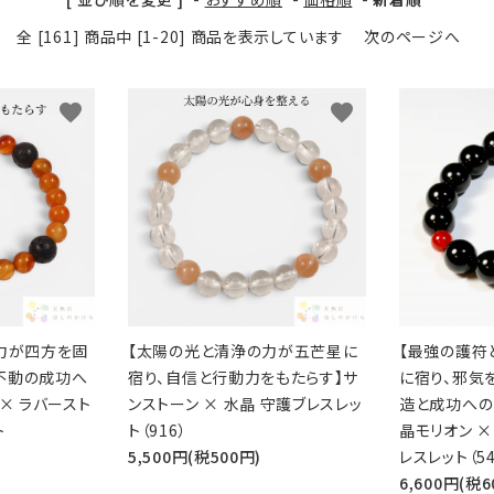
全 [161] 商品中 [1-20] 商品を表示しています
次のページへ
favorite
favorite
力が四方を固
【太陽の光と清浄の力が五芒星に
【最強の護符
不動の成功へ
宿り、自信と行動力をもたらす】サ
に宿り、邪気
× ラバースト
ンストーン × 水晶 守護ブレスレッ
造と成功への
ト
ト（916）
晶モリオン ×
5,500円(税500円)
レスレット（54
6,600円(税6