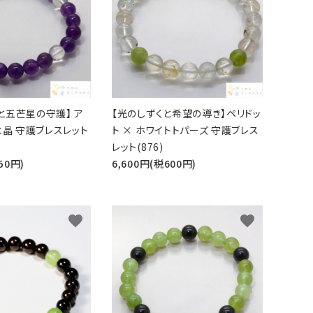
と五芒星の守護】 ア
【光のしずくと希望の導き】ペリドッ
水晶 守護ブレスレット
ト × ホワイトトパーズ 守護ブレス
レット(876)
50円)
6,600円(税600円)
favorite
favorite