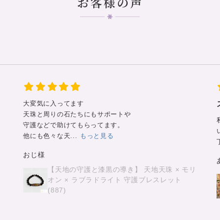
お客様の声
スタッフさんの想い、お気遣いに感謝です
私の私的な事情を聞いてくださって石選びをしてくださ
いました。
丁寧なメールからお気持ちが伝わってきて...
もっと見る
あこ。様
リ
天然石鑑定士が作るオーダーメイドブレスレ
ット あなたに合ったエネルギーを封じ込め
ます 【オーダーメイド 世界に１つ】