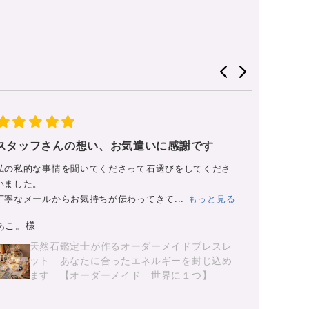
御守りです
天然石の
の一部と
モリオンとピンクタイガーアイ・そして水晶と 完璧な御
調べ抜い.
守りになっています。
ご購入者
ガッチリしているので ポ...
もっと見る
のんち様
【不動の礎】安定の絆と聖なる守護。運気を
整え邪気を払う ピンクタイガーアイ × モリオ
ン 守護ブレスレット（071）