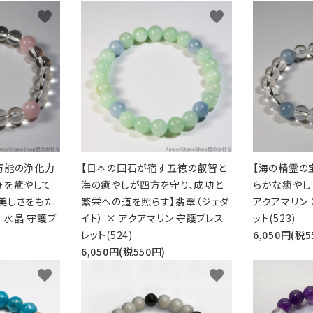
favorite
favorite
万能の浄化力
【日本の国石が宿す五徳の叡智と
【海の精霊の
身を癒やして
海の癒やしが四方を守り、成功と
らかな癒やし
美しさをもた
繁栄への道を照らす】翡翠（ジェダ
アクアマリン 
 水晶 守護ブ
イト） × アクアマリン 守護ブレス
ット(523)
レット(524)
6,050円(税5
6,050円(税550円)
favorite
favorite