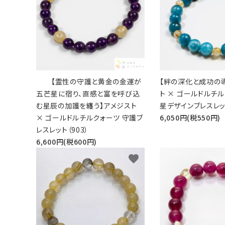
【霊性の守護と黄金の金運が
【絆の深化と成功の
五芒星に宿り、直感と富を呼び込
ト × ゴールドルチ
む星辰の加護を纏う】アメジスト
星デザインブレスレット
× ゴールドルチルクォーツ 守護ブ
6,050円(税550円)
レスレット（903）
6,600円(税600円)
favorite