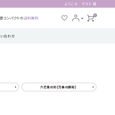
ようこそ ゲスト 様
0
急便コンパクトの
送料無料
問い合わせ
3月誕生石
4月誕生石
功・仕事系
四角形の配置
健康・癒し・美容系
五芒星の形【星
記憶力・集中力・勉
六芒星の形【万
【不動の礎】
辰の守護】
強系
象の調和】
7月誕生石
8月誕生石
ピアス・イヤリング
11月誕生石
12月誕生石
【星のひとしずく】
六芒星の形【万象の調和】