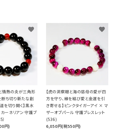
favorite
favorite
と情熱の炎が三角形
【虎の洞察眼と海の慈母の愛が四
を断ち切り新たな創
方を守り、縁を結び愛と金運を引
道を切り開く】黒水
き寄せる】ピンクタイガーアイ × マ
 カーネリアン 守護ブ
ザーオブパール 守護ブレスレット
5）
(536)
00円)
6,050円(税550円)