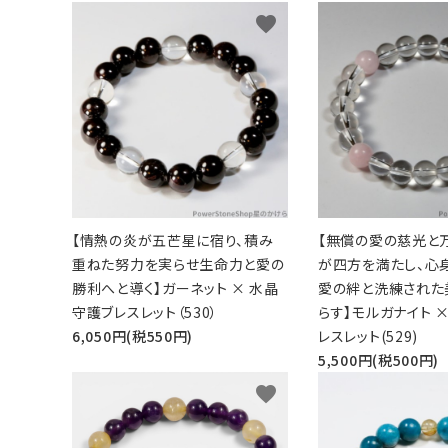
favorite
【情熱の炎が五芒星に宿り、積み
【無償の愛の慈光と
重ねた努力を実らせ生命力と愛の
が四方を満たし、心
勝利へと導く】ガーネット × 水晶
愛の絆と洗練された
守護ブレスレット（530）
らす】モルガナイト ×
6,050円(税550円)
レスレット(529)
5,500円(税500円)
favorite