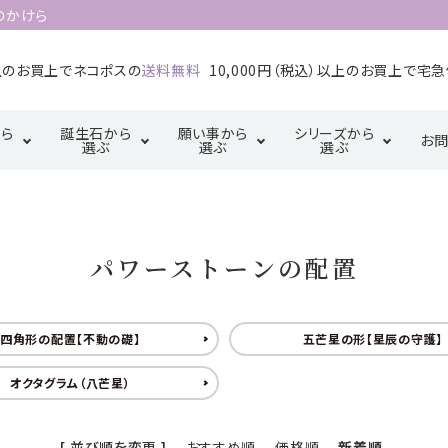
のかけら
以上のお買上でネコポスの
送料無料
10,000円（税込）以上のお買上で宅
ら
誕生石から
願い事から
シリーズから
お
選ぶ
選ぶ
選ぶ
1月誕生石
2月誕生石
カ行
厄除け・魔除け・浄
サ行
三角形の配置
金運・成
タ行
化系
【三位一体の調
パワーストーンの配置
5月誕生石
6月誕生石
マ行
ラ行
和】
恋愛・結婚・愛情
幸運系
9月誕生石
10月誕生石
天珠【悠久の叡
四角形の配置【不動の礎】
五芒星の形【星辰の守護】
智】
オクタグラム（八芒星）
[ 並び順を変更 ]
-
おすすめ順
-
価格順
-
新着順