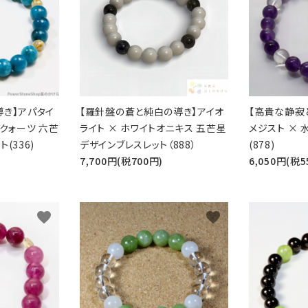
導き】アパタイ
【羅針盤の蒼と純白の導き】アイオ
【高貴な静寂
ルクォーツ 六芒
ライト × ホワイトオニキス 五芒星
メジスト × 
(336)
デザインブレスレット（888）
(878)
7,700円(税700円)
6,050円(税5
favorite
favorite