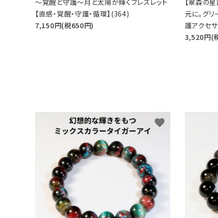
～覚醒と守護～月と太陽が輝くブレスレット
【翠森の星
【直感・覚醒・守護・循環】(364)
元に。グリ
7,150円(税650円)
護アクセサリ
3,520円(
favorite