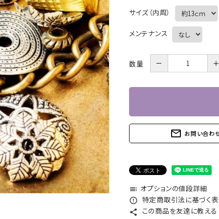
サイズ（内周）
メンテナンス
－
数量
mail_outline
お問い合わ
オプションの値段詳細
toc
特定商取引法に基づく表記
error_outline
この商品を友達に教える
share