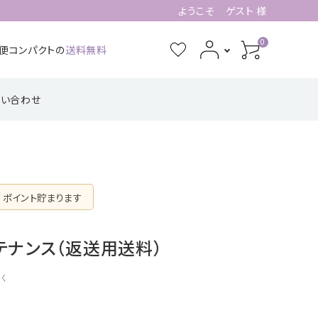
ようこそ ゲスト 様
0
急便コンパクトの
送料無料
問い合わせ
3月誕生石
4月誕生石
功・仕事系
四角形の配置
健康・癒し・美容系
五芒星の形【星
記憶力・集中力・勉
六芒星の形【万
【不動の礎】
辰の守護】
強系
象の調和】
7月誕生石
8月誕生石
ポイント貯まります
ピアス・イヤリング
11月誕生石
12月誕生石
【星のひとしずく】
テナンス（返送用送料）
く