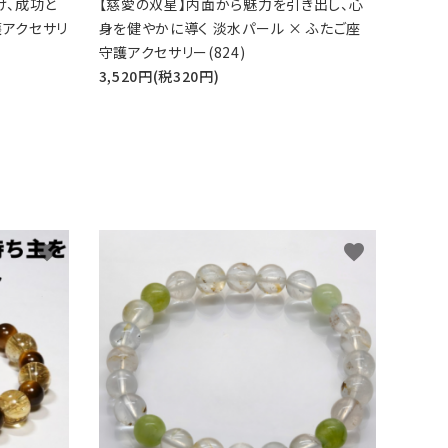
け、成功と
【慈愛の双星】内面から魅力を引き出し、心
護アクセサリ
身を健やかに導く 淡水パール × ふたご座
守護アクセサリー(824)
3,520円(税320円)
favorite
favorite