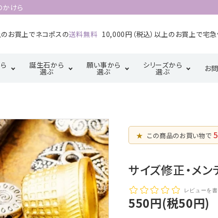
のかけら
以上のお買上でネコポスの
送料無料
10,000円（税込）以上のお買上で宅
ら
誕生石から
願い事から
シリーズから
お
選ぶ
選ぶ
選ぶ
1月誕生石
2月誕生石
カ行
厄除け・魔除け・浄
サ行
三角形の配置
金運・成
タ行
化系
【三位一体の調
5月誕生石
6月誕生石
マ行
ラ行
5
和】
★
この商品のお買い物で
恋愛・結婚・愛情
幸運系
9月誕生石
10月誕生石
天珠【悠久の叡
サイズ修正・メン
智】
レビューを書
550円(税50円)