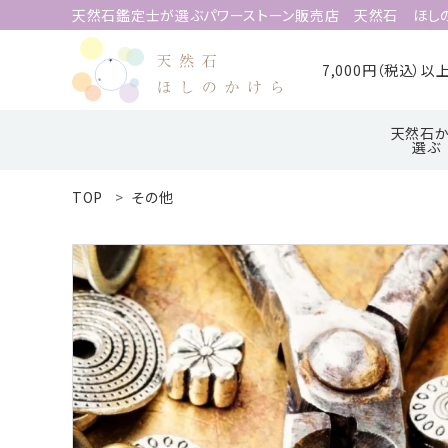
天然石鑑定士が選ぶパワーストーン販売店 天然石 ほし
7,000円（税込）
天然石か
選ぶ
TOP
その他
search
ア行
ハ行
ACCOUNT MENU
ようこそ 会員名 様
meeting_room
person
ログイン
新規会員登録
天然石から選ぶ
誕生石から選ぶ