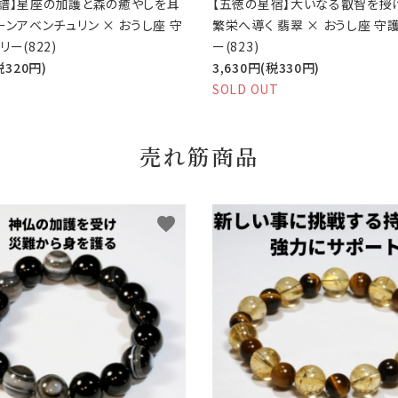
譜】星座の加護と森の癒やしを耳
【五徳の星宿】大いなる叡智を授
ーンアベンチュリン × おうし座 守
繁栄へ導く 翡翠 × おうし座 守
ー(822)
ー(823)
税320円)
3,630円(税330円)
SOLD OUT
売れ筋商品
favorite