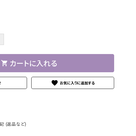
＋
カートに入れる
shopping_cart
favorite
せ
 (返品など)