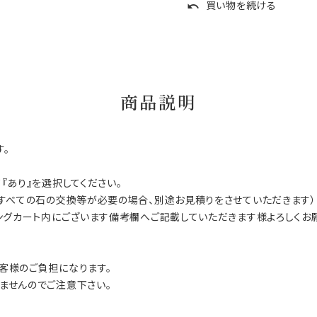
買い物を続ける
undo
商品説明
。
『あり』を選択してください。
（すべての石の交換等が必要の場合、別途お見積りをさせていただきます）
ングカート内にございます備考欄へご記載していただきます様よろしくお
客様のご負担になります。
ませんのでご注意下さい。