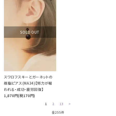
SOLD OUT
スワロフスキーとガーネットの
樹脂ピアス(MA34)【努力が報
われる・成功・疲労回復】
1,870円(税170円)
1
2
13
>
全255件