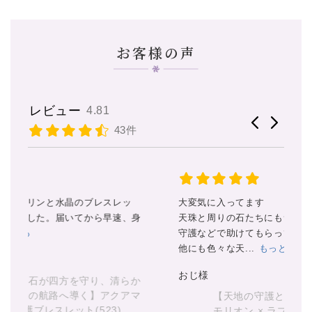
お客様の声
レビュー
4.81
43件
大変気に入ってます
ス
身
天珠と周りの石たちにもサポートや
私
守護などで助けてもらってます。
だ
他にも色々な天...
もっと見る
丁
見
おじ様
か
マ
【天地の守護と漆黒の導き】 天地天珠 ×
あ
モリオン × ラブラドライト 守護ブレスレ