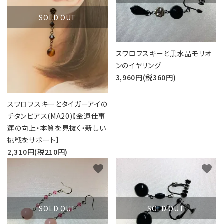
SOLD OUT
スワロフスキーと黒水晶モリオ
ンのイヤリング
3,960円(税360円)
スワロフスキーとタイガーアイの
チタンピアス(MA20)【金運仕事
運の向上・本質を見抜く・新しい
挑戦をサポート】
2,310円(税210円)
favorite
favorite
SOLD OUT
SOLD OUT