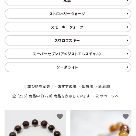
水晶
五芒星の
マ行
幸運系
6月誕生石
形【星辰の
願い事から選ぶ
ストロベリークォーツ
守護】
ラ行
シリーズから選ぶ
7月誕生石
スモーキークォーツ
六芒星の
支払方法について
スワロフスキー
8月誕生石
形【万象の
調和】
配送・送料について
スーパーセブン（アメジストエレスチャル）
9月誕生石
天珠【悠久
特定商取引法に基づく表記
ソーダライト
10月誕生石
の叡智】
プライバシーポリシー
ピアス・イヤリ
ング【星のひとし
[ 並び順を変更 ]
-
おすすめ順
-
価格順
-
新着順
11月誕生石
ずく】
お問い合わせ
全 [255] 商品中 [1-20] 商品を表示しています
次のページへ
12月誕生石
favorite
favorite