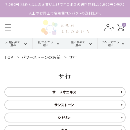
7,000円（税込）以上のお買い上げでネコポスの送料無料。10,000円（税込）
以上のお買上で宅急便コンパクトの送料無料。
0
天然石から
誕生石から
願い事から
シリーズから
選ぶ
選ぶ
選ぶ
選ぶ
TOP
パワーストーンの名前
サ行
search
ア行
厄除け・魔除け・浄化系
三角形の
1月誕生石
配置【三位
サ行
カ行
金運・成功・仕事系
ACCOUNT MENU
2月誕生石
一体の調
ようこそ 会員名 様
和】
サードオニキス
サ行
健康・癒し・美容系
3月誕生石
meeting_room
person
ログイン
新規会員登録
四角形の
サンストーン
タ行
記憶力・集中力・勉強系
4月誕生石
配置【不動
天然石から選ぶ
シトリン
の礎】
ハ行
恋愛・結婚・愛情
5月誕生石
誕生石から選ぶ