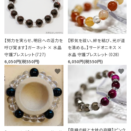
【努力を実らせ、明日への活力を
【邪気を祓い、絆を結び、光が道
呼び覚ます】ガーネット × 水晶
を清める。】サードオニキス ×
守護ブレスレット(727)
水晶 守護ブレスレット（028）
6,050円(税550円)
6,050円(税550円)
favorite
favorite
【良縁の絆と大地の抱擁】ピンク