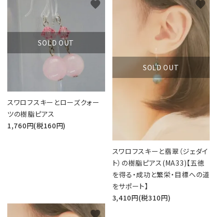
favorite
favorite
SOLD OUT
SOLD OUT
スワロフスキーとローズクォー
ツの樹脂ピアス
1,760円(税160円)
スワロフスキーと翡翠（ジェダイ
ト）の樹脂ピアス(MA33)【五徳
を得る・成功と繁栄・目標への道
をサポート】
3,410円(税310円)
favorite