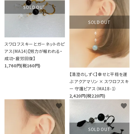
SOLD OUT
SOLD OUT
スワロフスキーとガーネットのピ
アス(MA14)【努力が報われる・
成功・疲労回復】
1,760円(税160円)
【清澄のしずく】幸せと平穏を運
ぶ アクアマリン × スワロフスキ
ー 守護ピアス（MA18-1）
2,420円(税220円)
favorite
favorite
SOLD OUT