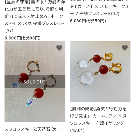
【星辰の守護】鷹の眼と万能の浄
タイガーアイ × スモーキークォ
化力が五芒星に宿り、冷静な判
ーツ 守護ブレスレット(42)
断力で成功を射止める。ホーク
6,050円(税550円)
スアイ × 水晶 守護ブレスレット
（37）
6,600円(税600円)
favorite
favorite
SOLD OUT
【勝利の鼓動】勇気と行動力を
呼び覚ます カーネリアン × ス
ワロフスキー 守護イヤリング
スワロフスキーと天然石（カー
(MA04)