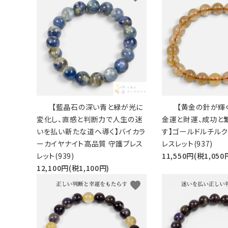
願い事から選ぶ
シリーズから選ぶ
支払方法について
配送・送料について
【藍晶石の深い青と緑が光に
【黄金の針が輝
特定商取引法に基づく表記
変化し、直感と判断力で人生の迷
金運と財運、成功と
いを払い新たな道へ導く】バイカラ
す】ゴールドルチルク
プライバシーポリシー
ーカイヤナイト高品質 守護ブレス
レスレット(937)
レット(939)
11,550円(税1,050
お問い合わせ
12,100円(税1,100円)
favorite