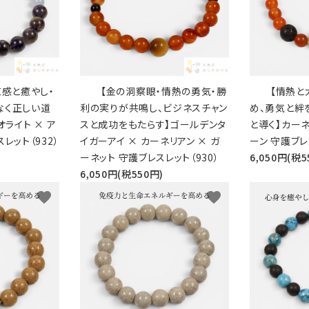
直感と癒やし・
【金の洞察眼・情熱の勇気・勝
【情熱と
なく正しい道
利の実りが共鳴し、ビジネスチャン
め、勇気と絆
オライト × ア
スと成功をもたらす】ゴールデンタ
と導く】カーネ
レット（932）
イガーアイ × カーネリアン × ガ
ーン 守護ブレ
ーネット 守護ブレスレット（930）
6,050円(税5
6,050円(税550円)
favorite
favorite