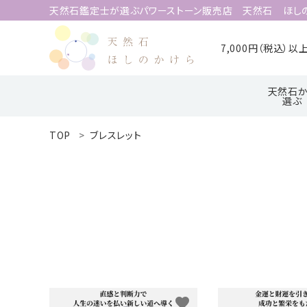
天然石鑑定士が選ぶパワーストーン販売店 天然石 ほし
7,000円（税込）
天然石か
選ぶ
TOP
ブレスレット
search
ア行
ハ行
ACCOUNT MENU
ようこそ 会員名 様
meeting_room
person
ログイン
新規会員登録
天然石から選ぶ
誕生石から選ぶ
favorite