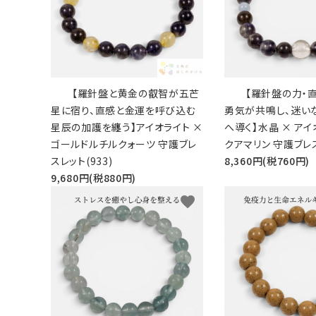
【羅針盤と黄金の叡智が五芒
【羅針盤の力・
星に宿り、直感と金運を呼び込む
勇気が共鳴し、迷い
星辰の加護を纏う】アイオライト ×
へ導く】水晶 × アイ
ゴールドルチルクォーツ 守護ブレ
クアマリン 守護ブレス
スレット(933)
8,360円(税760円)
9,680円(税880円)
favorite