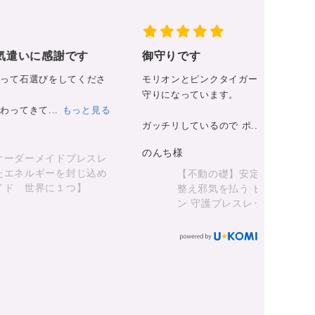
御守りです
天然石の
の一部と
モリオンとピンクタイガーアイ・そして水晶と 完璧な御
調べ抜い.
守りになっています。
ご購入者
ガッチリしているので ポ...
もっと見る
のんち様
【不動の礎】安定の絆と聖なる守護。運気を
整え邪気を払う ピンクタイガーアイ × モリオ
ン 守護ブレスレット（071）