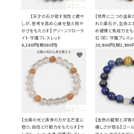
【天才の石が宿す知性と癒や
【世界に二つの温泉
しが、思考を高め心身を整え穏や
れた薬石が、生命エ
かさをもたらす】グリーンフローラ
め健康と免疫力をも
イト 守護ブレスレット
石（茶） 守護ブレスレッ
6,160円(税560円)
20,900円(税1,900
favorite
【太陽の光と清浄の力が五芒星に
【金色の叡智と深青
宿り、自信と行動力をもたらす】サ
優しさが宿る】ゴー