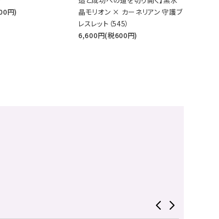
)
造と成功への道を切り開く】黒水
00円)
晶モリオン × カーネリアン 守護ブ
レスレット（545）
6,600円(税600円)