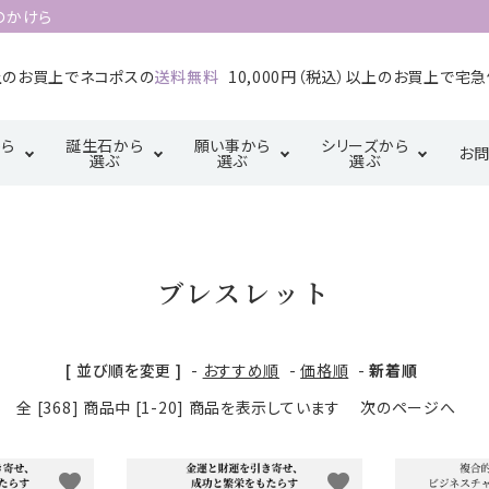
のかけら
以上のお買上でネコポスの
送料無料
10,000円（税込）以上のお買上で宅
ら
誕生石から
願い事から
シリーズから
お
選ぶ
選ぶ
選ぶ
1月誕生石
2月誕生石
カ行
厄除け・魔除け・浄
サ行
三角形の配置
金運・成
タ行
化系
【三位一体の調
ブレスレット
5月誕生石
6月誕生石
マ行
ラ行
和】
恋愛・結婚・愛情
幸運系
9月誕生石
10月誕生石
天珠【悠久の叡
[ 並び順を変更 ]
-
おすすめ順
-
価格順
-
新着順
智】
全 [368] 商品中 [1-20] 商品を表示しています
次のページへ
favorite
favorite