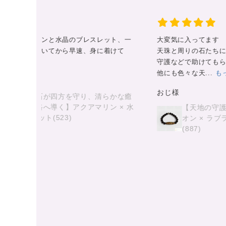
ット、一
大変気に入ってます
着けて
天珠と周りの石たちにもサポートや
守護などで助けてもらってます。
他にも色々な天...
もっと見る
おじ様
らかな癒
ン × 水
【天地の守護と漆黒の導き】 天地天珠 × モ
オン × ラブラドライト 守護ブレスレット
(887)