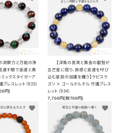
の洞察力と万能の浄
【深青の真実と黄金の叡智が
見通す眼で金運と勇
五芒星に宿り、直感と金運を呼び
】ミックスタイガーア
込む星辰の加護を纏う】ラピスラ
護ブレスレット（935）
ズリ × ゴールドルチル 守護ブレス
00円)
レット（934）
7,700円(税700円)
favorite
favorite