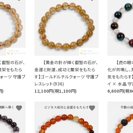
く叡智の石が、
【黄金の針が輝く叡智の石が、
【虎の眼
繁栄をもたら
金運と財運、成功と繁栄をもたら
化が共鳴し、
ォーツ 守護ブ
す】ゴールドルチルクォーツ 守護ブ
気をもたらす
レスレット(936)
イ × 水晶 守
円)
12,100円(税1,100円)
6,600円(税6
favorite
favorite