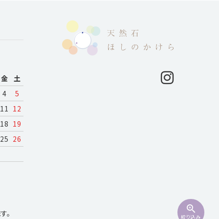
月
金
土
4
5
11
12
18
19
25
26
zoom_in
す。
絞り込み