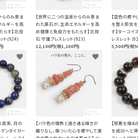
からのみ恵ま
【世界に二つの温泉からのみ恵ま
【空色の癒や
ネルギーを高
れた薬石が、生命エネルギーを高
を整え邪気を
たらす】北投
め健康と免疫力をもたらす】北投
す】ターコイズ
ト(924)
石 守護ブレスレット(923)
レスレット（92
円)
12,100円(税1,100円)
5,500円(税5
favorite
favorite
の真実、月の
【バラ色の情熱と透き通る輝きが
【邪悪を撥ね
ルデンタイガー
織りなし、傷ついた心を癒やして運
を成功へと導