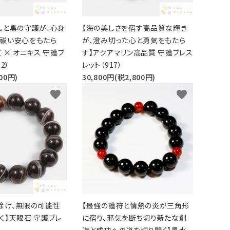
しと黒の守護が、心身
【海の美しさを宿す高品質な輝き
祓い安心をもたら
が、澄み切った心と勇気をもたら
 × オニキス 守護ブ
す】アクアマリン高品質 守護ブレス
2）
レット（917）
00円)
30,800円(税2,800円)
favorite
favorite
除け、無限の可能性
【最強の護符と情熱の炎が三角形
く】天眼石 守護ブレ
に宿り、邪気を断ち切り新たな創