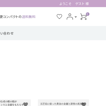
ようこそ ゲスト 様
0
急便コンパクトの
送料無料
問い合わせ
3月誕生石
4月誕生石
功・仕事系
四角形の配置
健康・癒し・美容系
五芒星の形【星
記憶力・集中力・勉
六芒星の形【万
【不動の礎】
辰の守護】
強系
象の調和】
7月誕生石
8月誕生石
ピアス・イヤリング
11月誕生石
12月誕生石
【星のひとしずく】
favorite
favorite