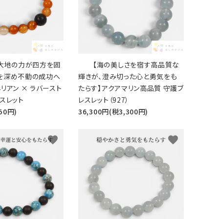
大地の力が四方を固
【海の美しさを宿す高品質な
を深め不動の成功へ
輝きが、澄み切った心と勇気をも
リアン × ラバースト
たらす】アクアマリン高品質 守護ブ
スレット
レスレット（927）
50円)
36,300円(税3,300円)
favorite
favorite