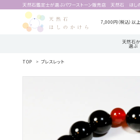
天然石鑑定士が選ぶパワーストーン販売店 天然石 ほし
7,000円（税込）
天然石か
選ぶ
TOP
ブレスレット
search
ア行
ハ行
ACCOUNT MENU
ようこそ 会員名 様
meeting_room
person
ログイン
新規会員登録
天然石から選ぶ
誕生石から選ぶ