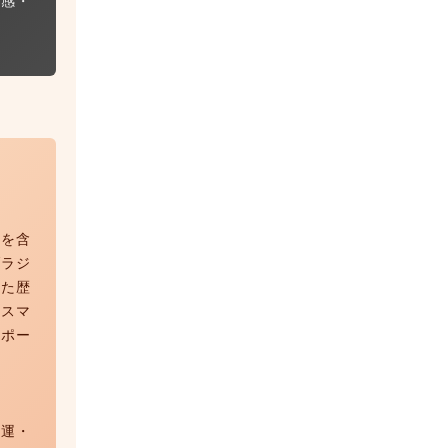
分を含
ブラジ
れた歴
リスマ
サポー
愛運・