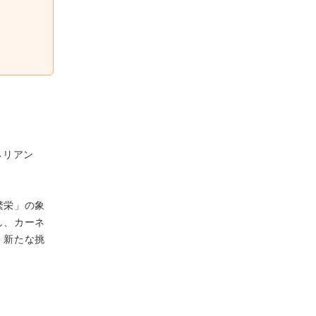
ネリアン
繁栄」の象
し、カーネ
、新たな挑