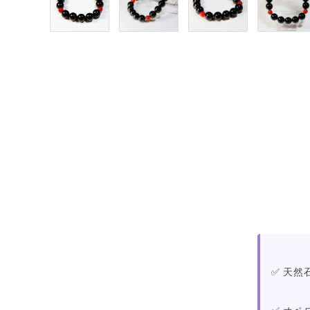
✅ 天
✅ オペ