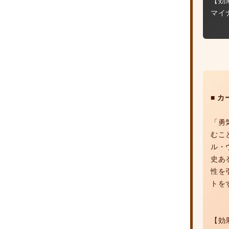
マイ
■ 
「勇
むこ
ル・
史あ
性を
トを
【効