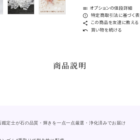
オプションの値段詳細
toc
特定商取引法に基づく表記
error_outline
この商品を友達に教える
share
買い物を続ける
undo
商品説明
然石鑑定士が石の品質・輝きを一点一点厳選・浄化済みでお届け
ロンゴム4重取りで耐久性に配慮