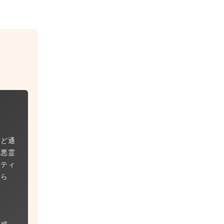
んど通
が悪霊
ガティ
たら
心感・