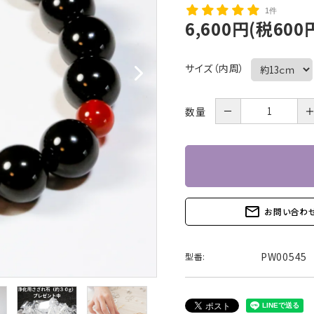
1件
6,600円(税600
サイズ（内周）
－
数量
mail_outline
お問い合わ
PW00545
型番: