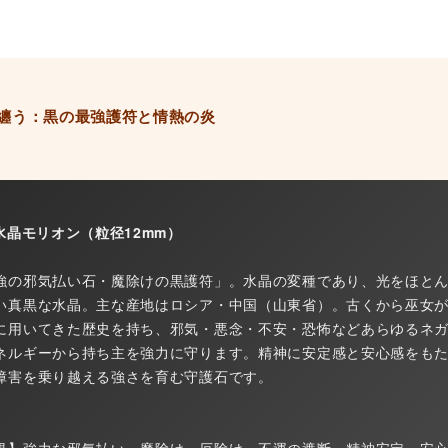
纏う：黒の最強護符と情熱の炎
黒水晶モリオン（粒径12mm）
強の邪気払い石・魔除けの黒護符」。水晶の変種であり、光をほと
い真黒な水晶。主な産地はロシア・中国（山東省）。古くから巫女
に用いてきた歴史を持ち、邪気・悪念・不安・恐怖などあらゆるネ
ネルギーから持ち主を強力に守ります。精神に安定感と安心感をも
障害を乗り越える強さを育む守護石です。
果】強力な邪気払い・魔除け・厄除け・不運の遮断・精神安定・安