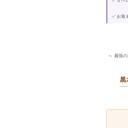
✅ お
～ 最強
黒