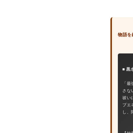
物語を
■ 
「最
さな
祓い
ブエ
し、
【効