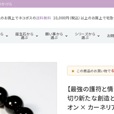
のかけら
以上のお買上でネコポスの
送料無料
10,000円（税込）以上のお買上で宅
ら
誕生石から
願い事から
シリーズから
お
選ぶ
選ぶ
選ぶ
1月誕生石
2月誕生石
カ行
厄除け・魔除け・浄
サ行
三角形の配置
金運・成
タ行
化系
【三位一体の調
5月誕生石
6月誕生石
マ行
ラ行
6
和】
★
この商品のお買い物で
恋愛・結婚・愛情
幸運系
9月誕生石
10月誕生石
天珠【悠久の叡
【最強の護符と情
智】
切り新たな創造
オン × カーネリ