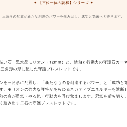
✦ 【三位一体の調和】シリーズ ✦
三角形の配置が新たな創造のパワーを生み出し、成功と繁栄へと導きます。
払い石・黒水晶モリオン（12mm）と、情熱と行動力の守護石カー
を三角形の形に配した守護ブレスレットです。
ンを三角形に配置し、「新たなものを創造するパワー」と「成功と
す。モリオンの強力な護符があらゆるネガティブエネルギーを遮断
熱の炎が勇気・やる気・行動力を呼び覚まします。邪気を断ち切り
く踏み出す二石の守護ブレスレットです。