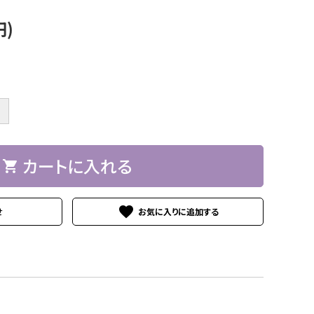
円)
＋
カートに入れる
shopping_cart
favorite
せ