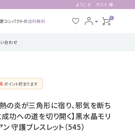
ようこそ ゲスト 様
0
急便コンパクトの
送料無料
問い合わせ
3月誕生石
4月誕生石
功・仕事系
四角形の配置
健康・癒し・美容系
五芒星の形【星
記憶力・集中力・勉
六芒星の形【万
【不動の礎】
辰の守護】
強系
象の調和】
7月誕生石
8月誕生石
6
ポイント貯まります
ピアス・イヤリング
11月誕生石
12月誕生石
【星のひとしずく】
熱の炎が三角形に宿り、邪気を断ち
と成功への道を切り開く】黒水晶モリ
アン 守護ブレスレット（545）