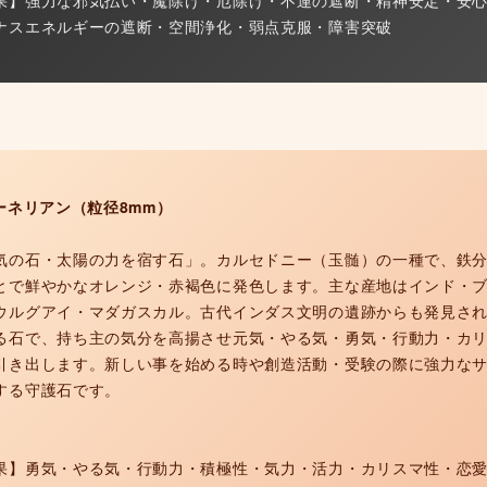
ナスエネルギーの遮断・空間浄化・弱点克服・障害突破
カーネリアン（粒径8mm）
気の石・太陽の力を宿す石」。カルセドニー（玉髄）の一種で、鉄
とで鮮やかなオレンジ・赤褐色に発色します。主な産地はインド・
ウルグアイ・マダガスカル。古代インダス文明の遺跡からも発見さ
る石で、持ち主の気分を高揚させ元気・やる気・勇気・行動力・カ
引き出します。新しい事を始める時や創造活動・受験の際に強力な
する守護石です。
果】勇気・やる気・行動力・積極性・気力・活力・カリスマ性・恋