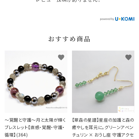
おすすめ商品
favorite
favorite
～覚醒と守護～月と太陽が輝く
【翠森の星譜】星座の加護と森の
ブレスレット【直感・覚醒・守護・
癒やしを耳元に。グリーンアベン
循環】(364)
チュリン × おうし座 守護アクセ