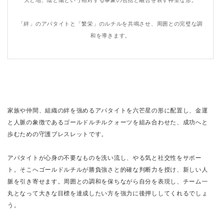
「絆」のアパタイトと「繁栄」のルチルを共鳴させ、周囲との完璧な調
和を導きます。
家族や仲間、組織の絆を強めるアパタイトを六芒星の形に配置し、金運
と人脈の象徴であるゴールドルチルクォーツを組み合わせた、成功へと
歩むための守護ブレスレットです。
アパタイトが心身の不要なものを洗い流し、やる気と社交性をサポー
ト。そこへゴールドルチルが勝負強さと的確な判断力を授け、新しい人
脈を引き寄せます。周囲との調和を保ちながら自分を表現し、チーム一
丸となって大きな目標を達成したい方を強力に後押ししてくれるでしょ
う。