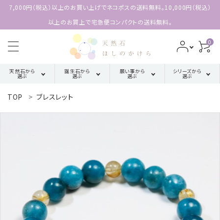
7,000円（税込）以上のお買い上げでネコポスの送料無料。10,000円（税込）
以上のお買上で宅急便コンパクトの送料無料。
0
天然石から
誕生石から
願い事から
シリーズから
選ぶ
選ぶ
選ぶ
選ぶ
TOP
ブレスレット
search
ア行
厄除け・魔除け・浄化系
三角形の
1月誕生石
配置【三位
カ行
金運・成功・仕事系
ACCOUNT MENU
2月誕生石
一体の調
ようこそ 会員名 様
和】
サ行
健康・癒し・美容系
3月誕生石
meeting_room
person
ログイン
新規会員登録
四角形の
タ行
記憶力・集中力・勉強系
4月誕生石
配置【不動
天然石から選ぶ
の礎】
ハ行
恋愛・結婚・愛情
5月誕生石
誕生石から選ぶ