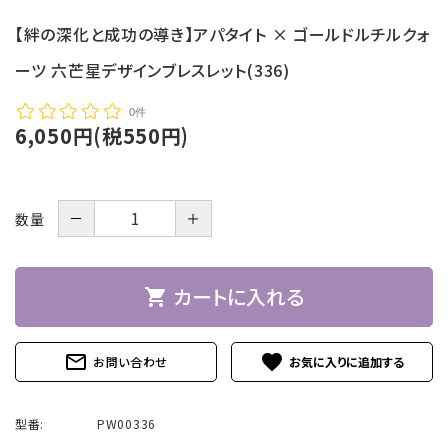
【絆の深化と成功の導き】アパタイト × ゴールドルチルクォ
ーツ 六芒星デザインブレスレット(336)
0件
6,050円(税550円)
－
＋
数量
カートに入れる
shopping_cart
mail_outline
favorite
お問い合わせ
型番:
PW00336