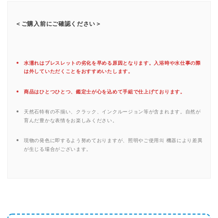
＜ご購入前にご確認ください＞
水濡れはブレスレットの劣化を早める原因となります。入浴時や水仕事の際
は外していただくことをおすすめいたします。
商品はひとつひとつ、鑑定士が心を込めて手組で仕上げております。
天然石特有の不揃い、クラック、インクルージョン等が含まれます。自然が
育んだ豊かな表情をお楽しみください。
現物の発色に即するよう努めておりますが、照明やご使用의 機器により差異
が生じる場合がございます。