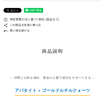
特定商取引法に基づく表記 (返品など)
error_outline
この商品を友達に教える
share
買い物を続ける
undo
商品説明
～ 仲間との絆を強め、黄金の人脈で成功をサポートする ～
アパタイト × ゴールドルチルクォーツ