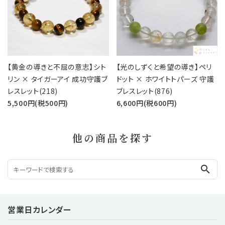
【黄金の導きと不屈の意志】シト
【光のしずくと希望の導き】ペリ
リン × タイガーアイ 成功守護ブ
ドット × ホワイトトパーズ 守護
レスレット(218)
ブレスレット(876)
5,500円(税500円)
6,600円(税600円)
他の商品を探す
search
営業日カレンダー