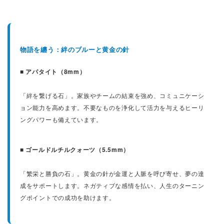
物語を纏う：絆のブルーと黄金の針
■ アパタイト（8mm）
「絆を繋げる石」。家族やチームの結束を強め、コミュニケーシ
ョン能力を高めます。不要なものを浄化して活力を与えるヒーリ
ングパワーも備えています。
■ ゴールドルチルクォーツ（5.5mm）
「繁栄と勝負の石」。黄金の針が金運と人脈を呼び寄せ、夢の達
成をサポートします。ネガティブな感情を払い、人生のターニン
グポイントでの成功を助けます。