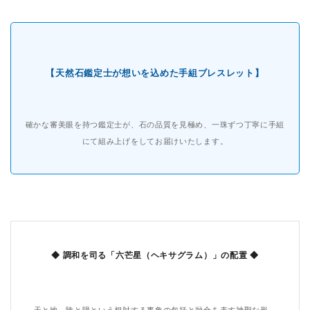
【天然石鑑定士が想いを込めた手組ブレスレット】
確かな審美眼を持つ鑑定士が、石の品質を見極め、一珠ずつ丁寧に手組
にて組み上げをしてお届けいたします。
◆ 調和を司る「六芒星（ヘキサグラム）」の配置 ◆
天と地、陰と陽という相対する事象の包括と融合を表す神聖な形。