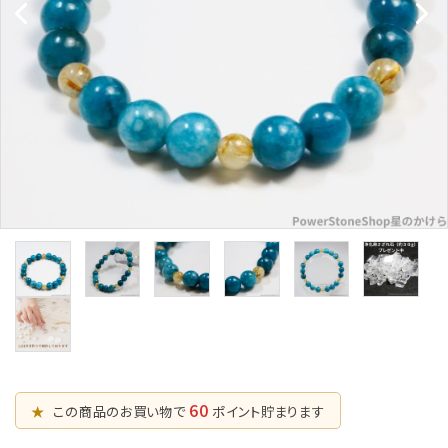
五芒星の
マ行
幸運系
6月誕生石
形【星辰の
願い事から選ぶ
守護】
ラ行
シリーズから選ぶ
7月誕生石
六芒星の
支払方法について
8月誕生石
形【万象の
調和】
配送・送料について
9月誕生石
天珠【悠久
特定商取引法に基づく表記
10月誕生石
の叡智】
プライバシーポリシー
ピアス・イヤリ
ング【星のひとし
11月誕生石
ずく】
お問い合わせ
12月誕生石
60
★
この商品のお買い物で
ポイント貯まります