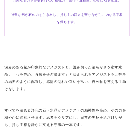
神聖な形が石の力を引き出し、持ち主の四方を守りながら、内なる平和
を保ちます。
深みのある紫が印象的なアメジストと、澄み切った清らかさを宿す水
晶。「心を静め、直感を研ぎ澄ます」と伝えられるアメジストを五芒星
の結界のように配置し、感情の乱れや迷いを払い、自分軸を整える手助
けをします。
すべてを清める浄化の石・水晶がアメジストの精神性を高め、その力を
穏やかに調和させます。思考をクリアにし、日常の災厄を遠ざけなが
ら、持ち主様を静かに支える守護の一本です。