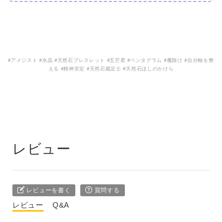
#アメジスト #水晶 #天然石ブレスレット #五芒星 #ペンタグラム #魔除け #自分軸を整
える #精神安定 #天然石鑑定士 #天然石ほしのかけら
レビュー
レビューを書く
質問する
レビュー
Q&A