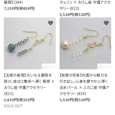
循環】(364)
チュリン × おうし座 守護アクセ
7,150円(税650円)
サリー(822)
3,520円(税320円)
favorite
favorite
【五徳の星宿】大いなる叡智を
【慈愛の双星】内面から魅力を
授け、成功と繁栄へ導く 翡翠 ×
引き出し、心身を健やかに導く
おうし座 守護アクセサリー
淡水パール × ふたご座 守護ア
(823)
クセサリー(824)
3,630円(税330円)
3,520円(税320円)
SOLD OUT