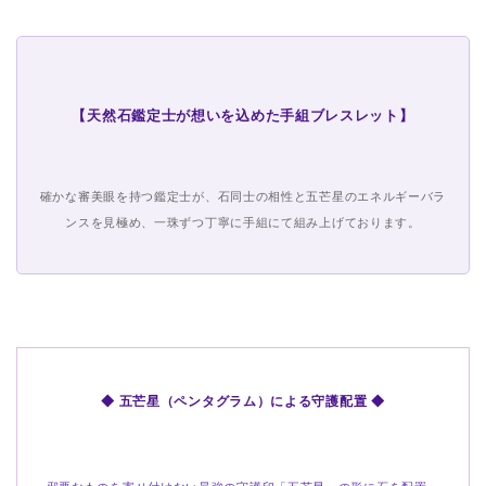
【天然石鑑定士が想いを込めた手組ブレスレット】
確かな審美眼を持つ鑑定士が、石同士の相性と五芒星のエネルギーバラ
ンスを見極め、一珠ずつ丁寧に手組にて組み上げております。
◆ 五芒星（ペンタグラム）による守護配置 ◆
邪悪なものを寄せ付けない最強の守護印「五芒星」の形に石を配置。