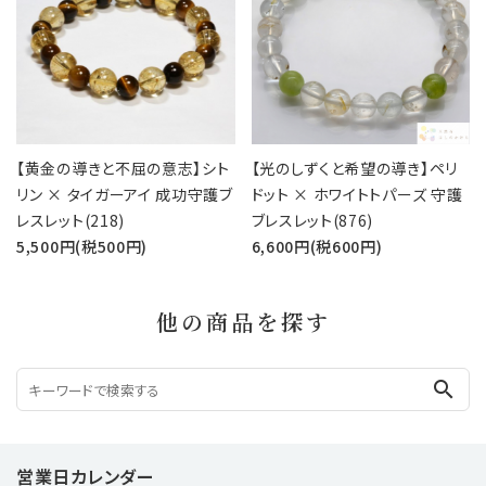
【黄金の導きと不屈の意志】シト
【光のしずくと希望の導き】ペリ
リン × タイガーアイ 成功守護ブ
ドット × ホワイトトパーズ 守護
レスレット(218)
ブレスレット(876)
5,500円(税500円)
6,600円(税600円)
他の商品を探す
search
営業日カレンダー