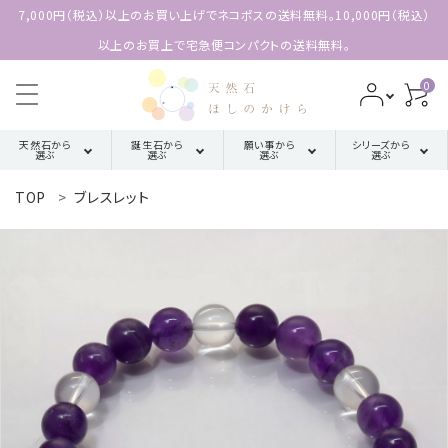
7,000円（税込）以上のお買い上げでネコポスの送料無料。10,000円（税込）
以上のお買上で宅急便コンパクトの送料無料。
0
天然石から
誕生石から
願い事から
シリーズから
選ぶ
選ぶ
選ぶ
選ぶ
TOP
ブレスレット
search
ア行
厄除け・魔除け・浄化系
三角形の
1月誕生石
配置【三位
カ行
金運・成功・仕事系
ACCOUNT MENU
2月誕生石
一体の調
ようこそ 会員名 様
和】
サ行
健康・癒し・美容系
3月誕生石
meeting_room
person
ログイン
新規会員登録
四角形の
タ行
記憶力・集中力・勉強系
4月誕生石
配置【不動
天然石から選ぶ
の礎】
ハ行
恋愛・結婚・愛情
5月誕生石
誕生石から選ぶ