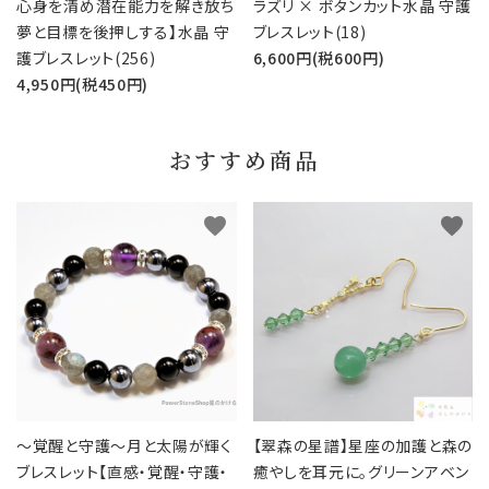
心身を清め潜在能力を解き放ち
ラズリ × ボタンカット水晶 守護
夢と目標を後押しする】水晶 守
ブレスレット(18)
護ブレスレット(256)
6,600円(税600円)
4,950円(税450円)
おすすめ商品
favorite
favorite
～覚醒と守護～月と太陽が輝く
【翠森の星譜】星座の加護と森の
ブレスレット【直感・覚醒・守護・
癒やしを耳元に。グリーンアベン