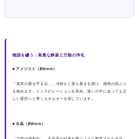
物語を纏う：高貴な静寂と万能の浄化
■ アメジスト（約8mm）
「真実の愛を守る石」。冷静さと落ち着きを授け、感情の高ぶり
を鎮めます。インスピレーションを高め、迷いの中にあっても正
しい選択へと導くエネルギーを宿しています。
■ 水晶（約8mm）
「万能の調和石」。五芒星の結界を繋ぐように配置された水晶