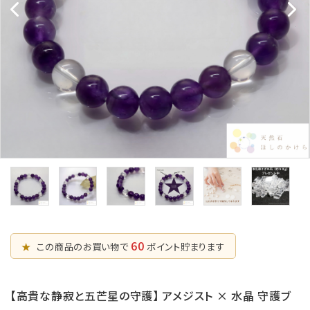
五芒星の
マ行
幸運系
6月誕生石
形【星辰の
願い事から選ぶ
守護】
ラ行
シリーズから選ぶ
7月誕生石
六芒星の
支払方法について
8月誕生石
形【万象の
調和】
配送・送料について
9月誕生石
天珠【悠久
特定商取引法に基づく表記
10月誕生石
の叡智】
プライバシーポリシー
ピアス・イヤリ
ング【星のひとし
11月誕生石
ずく】
お問い合わせ
12月誕生石
60
★
この商品のお買い物で
ポイント貯まります
【高貴な静寂と五芒星の守護】 アメジスト × 水晶 守護ブ