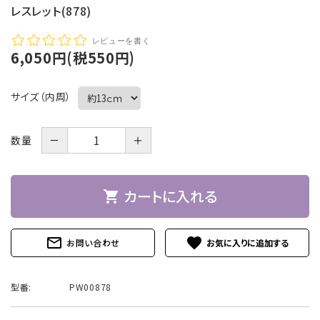
レスレット(878)
レビューを書く
6,050円(税550円)
サイズ（内周）
－
＋
数量
カートに入れる
shopping_cart
mail_outline
favorite
お問い合わせ
型番:
PW00878