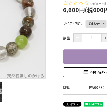
レビューを書
6,600円(税600
サイズ（内周）
－
数量
mail_outline
お問い合わ
PW00732
型番: