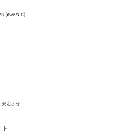
 (返品など)
を安定させ
ット