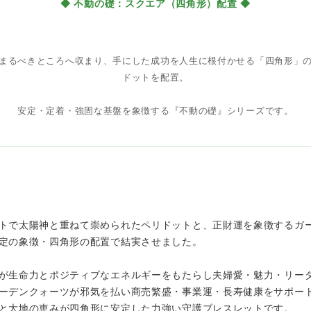
◆ 不動の礎：スクエア（四角形）配置 ◆
まるべきところへ収まり、手にした成功を人生に根付かせる「四角形」
ドットを配置。
安定・定着・強固な基盤を象徴する『不動の礎』シリーズです。
トで太陽神と重ねて崇められたペリドットと、正財運を象徴するガ
定の象徴・四角形の配置で結実させました。
が生命力とポジティブなエネルギーをもたらし夫婦愛・魅力・リー
ーデンクォーツが邪気を払い商売繁盛・事業運・長寿健康をサポー
と大地の恵みが四角形に安定した力強い守護ブレスレットです。