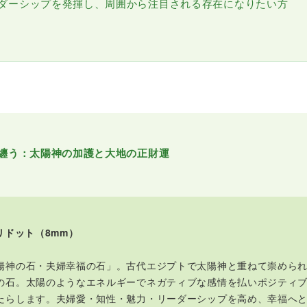
ダーシップを発揮し、周囲から注目される存在になりたい方
纏う：太陽神の加護と大地の正財運
ペリドット（8mm）
陽神の石・夫婦幸福の石」。古代エジプトで太陽神と重ねて崇めら
の石。太陽のようなエネルギーでネガティブな感情を払いポジティ
たらします。夫婦愛・知性・魅力・リーダーシップを高め、幸福へ