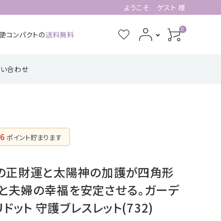
ようこそ ゲスト 様
0
急便コンパクトの
送料無料
問い合わせ
3月誕生石
4月誕生石
功・仕事系
四角形の配置
健康・癒し・美容系
五芒星の形【星
記憶力・集中力・勉
六芒星の形【万
【不動の礎】
辰の守護】
強系
象の調和】
7月誕生石
8月誕生石
6
ポイント貯まります
ピアス・イヤリング
11月誕生石
12月誕生石
【星のひとしずく】
地の正財運と太陽神の加護が四角形
と夫婦の幸福を安定させる。ガーデ
ドット 守護ブレスレット(732)