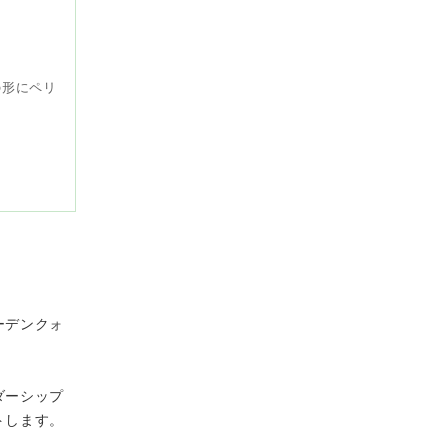
の形にペリ
ーデンクォ
ダーシップ
トします。