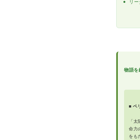
リー
物語を
■ 
「太
命力
をも