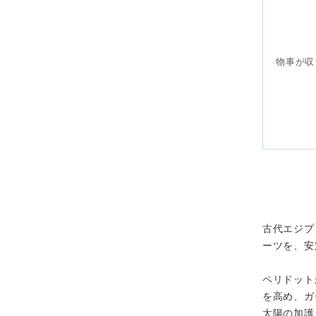
物事が収
古代エジプ
ーツを、安
ペリドット
を高め、ガ
太陽の加護