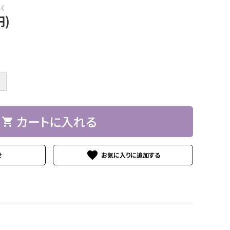
く
円)
＋
カートに入れる
shopping_cart
favorite
せ