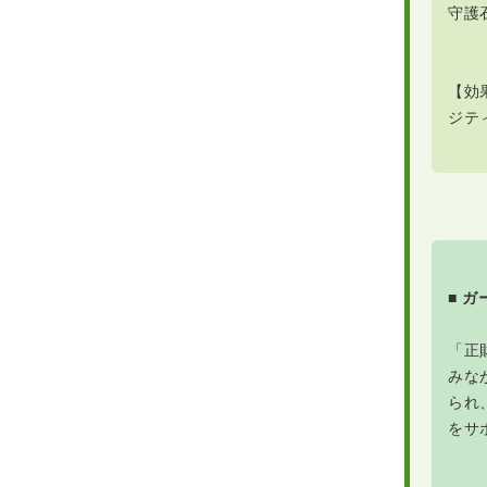
守護
【効
ジテ
■ 
「正
みな
られ
をサ