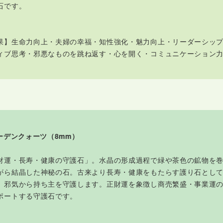
石です。
果】生命力向上・夫婦の幸福・知性強化・魅力向上・リーダーシッ
ィブ思考・邪悪なものを跳ね返す・心を開く・コミュニケーション
ガーデンクォーツ（8mm）
財運・長寿・健康の守護石」。水晶の形成過程で緑や茶色の鉱物を
がら結晶した神秘の石。古来より長寿・健康をもたらす護り石とし
、邪気から持ち主を守護します。正財運を象徴し商売繁盛・事業運
ポートする守護石です。