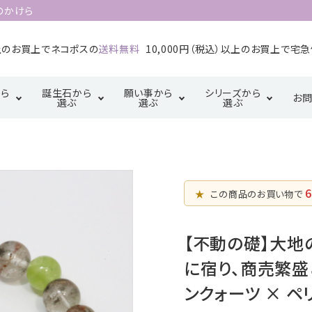
のかけら
以上のお買上でネコポスの
送料無料
10,000円（税込）以上のお買上で宅
ら
誕生石から
願い事から
シリーズから
お
選ぶ
選ぶ
選ぶ
1月誕生石
2月誕生石
カ行
厄除け・魔除け・浄
サ行
三角形の配置
金運・成
タ行
化系
【三位一体の調
5月誕生石
6月誕生石
マ行
ラ行
6
和】
★
この商品のお買い物で
恋愛・結婚・愛情
幸運系
9月誕生石
10月誕生石
天珠【悠久の叡
【不動の礎】大
智】
に宿り、商売繁盛
ンクォーツ × ペリ