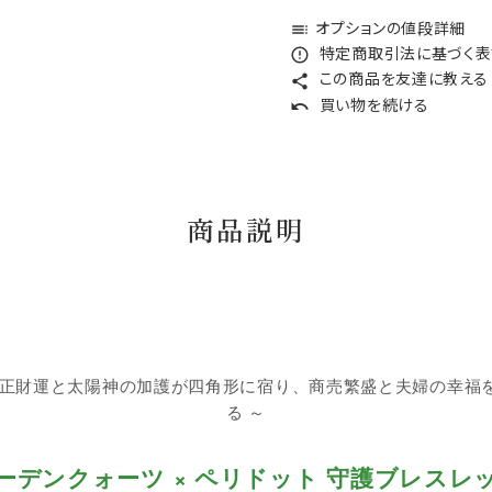
オプションの値段詳細
toc
特定商取引法に基づく表記
error_outline
この商品を友達に教える
share
買い物を続ける
undo
商品説明
の正財運と太陽神の加護が四角形に宿り、商売繁盛と夫婦の幸福
る ～
ーデンクォーツ × ペリドット 守護ブレスレ