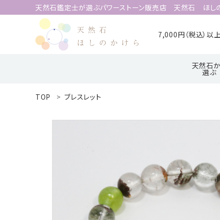
天然石鑑定士が選ぶパワーストーン販売店 天然石 ほし
7,000円（税込）
天然石か
選ぶ
TOP
ブレスレット
search
ア行
ハ行
ACCOUNT MENU
ようこそ 会員名 様
meeting_room
person
ログイン
新規会員登録
天然石から選ぶ
誕生石から選ぶ