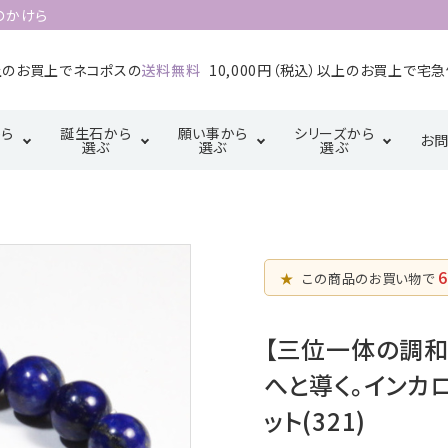
のかけら
以上のお買上でネコポスの
送料無料
10,000円（税込）以上のお買上で宅
ら
誕生石から
願い事から
シリーズから
お
選ぶ
選ぶ
選ぶ
1月誕生石
2月誕生石
カ行
厄除け・魔除け・浄
サ行
三角形の配置
金運・成
タ行
化系
【三位一体の調
5月誕生石
6月誕生石
マ行
ラ行
6
和】
★
この商品のお買い物で
恋愛・結婚・愛情
幸運系
9月誕生石
10月誕生石
天珠【悠久の叡
【三位一体の調
智】
へと導く。インカロ
ット(321)