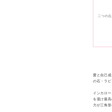
二つの点
愛と自己成
の石・ラピ
インカロー
を退け最高
力が三角形