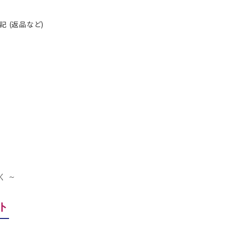
 (返品など)
く ～
ト