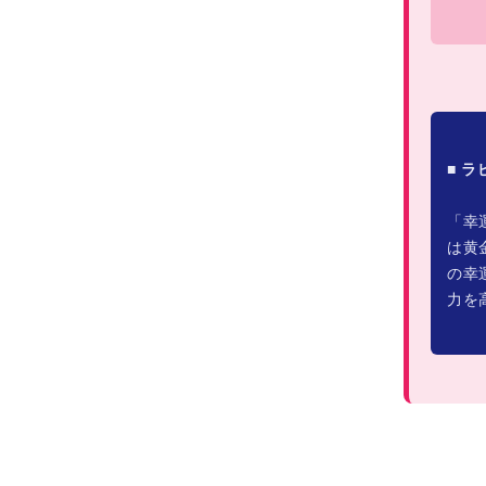
■ 
「幸
は黄
の幸
力を