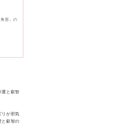
三角形」の
幸運と叡智
ズリが邪気
愛と叡智の