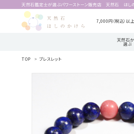
天然石鑑定士が選ぶパワーストーン販売店 天然石 ほし
7,000円（税込）
天然石か
選ぶ
TOP
ブレスレット
search
ア行
ハ行
ACCOUNT MENU
ようこそ 会員名 様
meeting_room
person
ログイン
新規会員登録
天然石から選ぶ
誕生石から選ぶ