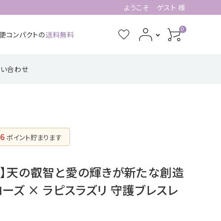
ようこそ ゲスト 様
0
急便コンパクトの
送料無料
問い合わせ
3月誕生石
4月誕生石
功・仕事系
四角形の配置
健康・癒し・美容系
五芒星の形【星
記憶力・集中力・勉
六芒星の形【万
【不動の礎】
辰の守護】
強系
象の調和】
7月誕生石
8月誕生石
6
ポイント貯まります
ピアス・イヤリング
11月誕生石
12月誕生石
【星のひとしずく】
和】天の叡智と愛の輝きが新たな創造
ーズ × ラピスラズリ 守護ブレスレ