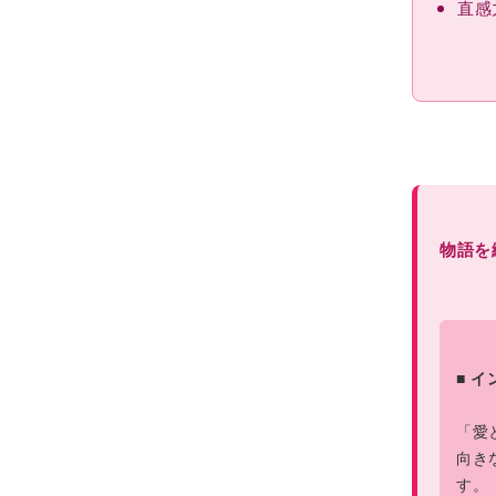
直感
物語を
■ 
「愛
向き
す。