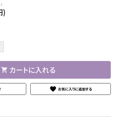
く
円)
＋
カートに入れる
shopping_cart
favorite
せ