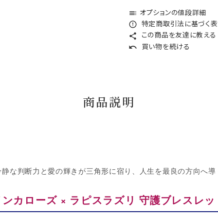
オプションの値段詳細
toc
特定商取引法に基づく表記
error_outline
この商品を友達に教える
share
買い物を続ける
undo
商品説明
冷静な判断力と愛の輝きが三角形に宿り、人生を最良の方向へ導
インカローズ × ラピスラズリ 守護ブレスレッ