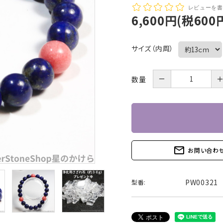
レビューを書
6,600円(税600
サイズ（内周）
－
数量
mail_outline
お問い合わ
PW00321
型番: