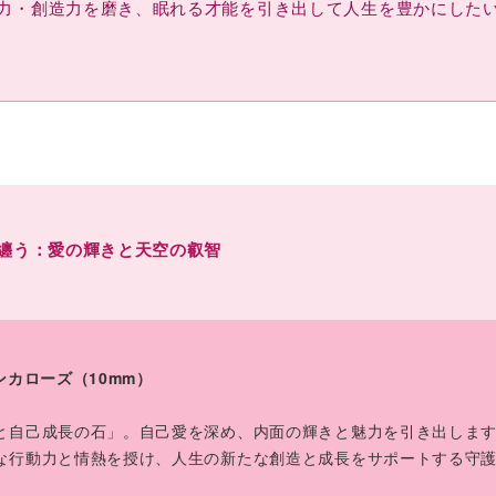
力・創造力を磨き、眠れる才能を引き出して人生を豊かにした
纏う：愛の輝きと天空の叡智
インカローズ（10mm）
と自己成長の石」。自己愛を深め、内面の輝きと魅力を引き出しま
な行動力と情熱を授け、人生の新たな創造と成長をサポートする守