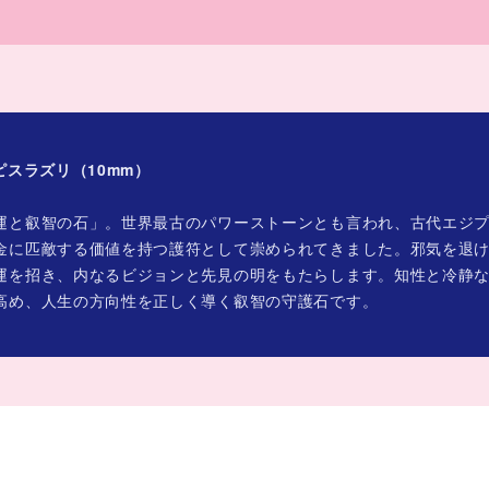
ラピスラズリ（10mm）
運と叡智の石」。世界最古のパワーストーンとも言われ、古代エジ
金に匹敵する価値を持つ護符として崇められてきました。邪気を退
運を招き、内なるビジョンと先見の明をもたらします。知性と冷静
高め、人生の方向性を正しく導く叡智の守護石です。