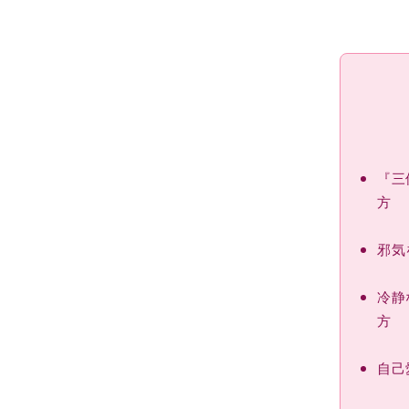
『三
方
邪気
冷静
方
自己