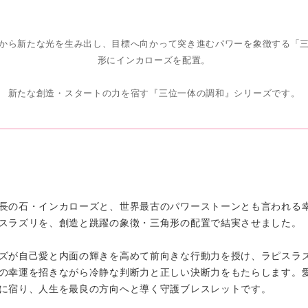
から新たな光を生み出し、目標へ向かって突き進むパワーを象徴する「
形にインカローズを配置。
新たな創造・スタートの力を宿す『三位一体の調和』シリーズです。
長の石・インカローズと、世界最古のパワーストーンとも言われる
スラズリを、創造と跳躍の象徴・三角形の配置で結実させました。
ズが自己愛と内面の輝きを高めて前向きな行動力を授け、ラピスラ
の幸運を招きながら冷静な判断力と正しい決断力をもたらします。
に宿り、人生を最良の方向へと導く守護ブレスレットです。