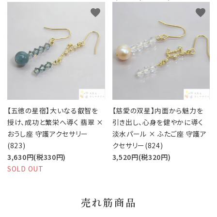
favorite
favorite
【五徳の星宿】大いなる叡智を
【慈愛の双星】内面から魅力を
授け、成功と繁栄へ導く 翡翠 ×
引き出し、心身を健やかに導く
おうし座 守護アクセサリー
淡水パール × ふたご座 守護ア
(823)
クセサリー(824)
3,630円(税330円)
3,520円(税320円)
SOLD OUT
売れ筋商品