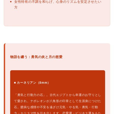
女性特有の不調を和らげ、心身のリズムを安定させたい
方
物語を纏う：勇気の炎と月の慈愛
■ カーネリアン（8mm）
「勇気と行動力の石」。古代エジプトから幸運のお守りとし
て愛され、ナポレオンが八角形の印章として生涯身につけた
石。臆病な感情や不安を遠ざけ元気・やる気・勇気・行動
力・カリスマ性を引き出します。恋愛運・ビジネス運をもた