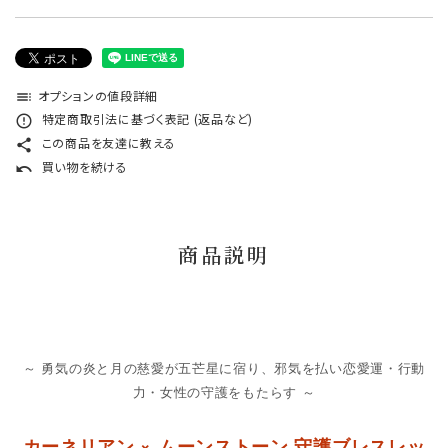
オプションの値段詳細
toc
特定商取引法に基づく表記 (返品など)
error_outline
この商品を友達に教える
share
買い物を続ける
undo
商品説明
～ 勇気の炎と月の慈愛が五芒星に宿り、邪気を払い恋愛運・行動
力・女性の守護をもたらす ～
カーネリアン × ムーンストーン 守護ブレスレッ