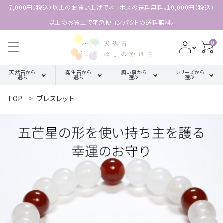
7,000円（税込）以上のお買い上げでネコポスの送料無料。10,000円（税込）
以上のお買上で宅急便コンパクトの送料無料。
0
天然石から
誕生石から
願い事から
シリーズから
選ぶ
選ぶ
選ぶ
選ぶ
TOP
ブレスレット
search
ア行
厄除け・魔除け・浄化系
三角形の
1月誕生石
配置【三位
カ行
金運・成功・仕事系
ACCOUNT MENU
2月誕生石
一体の調
ようこそ 会員名 様
和】
サ行
健康・癒し・美容系
3月誕生石
meeting_room
person
ログイン
新規会員登録
四角形の
タ行
記憶力・集中力・勉強系
4月誕生石
配置【不動
天然石から選ぶ
の礎】
ハ行
恋愛・結婚・愛情
5月誕生石
誕生石から選ぶ