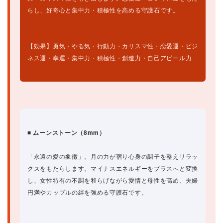
らし、好奇心と集中力・積極性を高める守護石です。
【効果】勇気・やる気・行動力・カリスマ性・恋愛運・ビジ
ネス運・幸運・集中力・積極性・創造力・自己アピール力
■ ムーンストーン（8mm）
「永遠の愛の象徴」。月の力が宿り心身の調子を整えリラッ
クスをもたらします。マイナスエネルギーをプラスへと変換
し、女性特有の不調を和らげながら愛情と母性を高め、夫婦
円満やカップルの絆を強める守護石です。