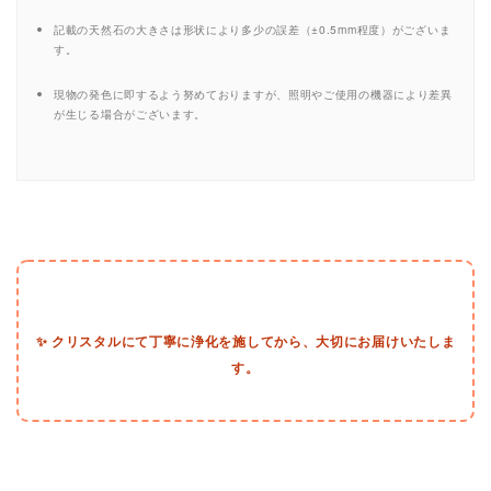
記載の天然石の大きさは形状により多少の誤差（±0.5mm程度）がございま
す。
現物の発色に即するよう努めておりますが、照明やご使用の機器により差異
が生じる場合がございます。
✨ クリスタルにて丁寧に浄化を施してから、大切にお届けいたしま
す。