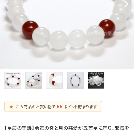
五芒星の
マ行
幸運系
6月誕生石
形【星辰の
願い事から選ぶ
守護】
ラ行
シリーズから選ぶ
7月誕生石
六芒星の
支払方法について
8月誕生石
形【万象の
調和】
配送・送料について
9月誕生石
天珠【悠久
特定商取引法に基づく表記
10月誕生石
の叡智】
プライバシーポリシー
ピアス・イヤリ
ング【星のひとし
11月誕生石
ずく】
お問い合わせ
12月誕生石
66
★
この商品のお買い物で
ポイント貯まります
【星辰の守護】勇気の炎と月の慈愛が五芒星に宿り、邪気を