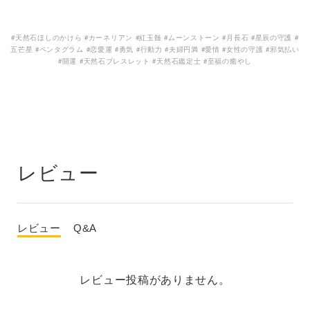
#天然石ほしのかけら #カーネリアン #紅玉髄 #ムーンストーン #月長石 #星辰の守護 #
五芒星 #ペンタグラム #恋愛運 #勇気 #行動力 #夫婦円満 #愛情 #女性の守護 #邪気払い
#開運 #天然石ブレスレット #天然石鑑定士 #至福の癒やし
レビュー
レビュー
Q&A
レビュー投稿がありません。