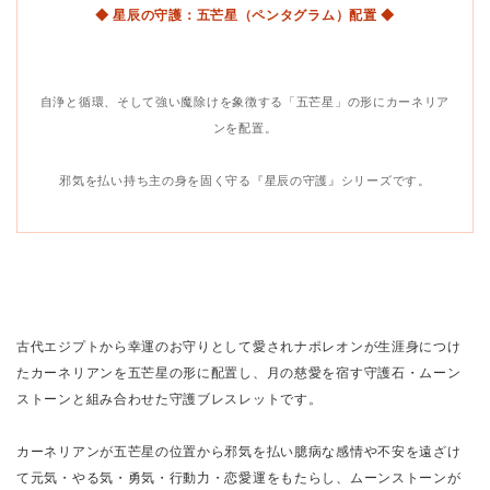
◆ 星辰の守護：五芒星（ペンタグラム）配置 ◆
自浄と循環、そして強い魔除けを象徴する「五芒星」の形にカーネリア
ンを配置。
邪気を払い持ち主の身を固く守る『星辰の守護』シリーズです。
古代エジプトから幸運のお守りとして愛されナポレオンが生涯身につけ
たカーネリアンを五芒星の形に配置し、月の慈愛を宿す守護石・ムーン
ストーンと組み合わせた守護ブレスレットです。
カーネリアンが五芒星の位置から邪気を払い臆病な感情や不安を遠ざけ
て元気・やる気・勇気・行動力・恋愛運をもたらし、ムーンストーンが