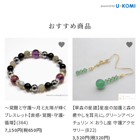
おすすめ商品
favorite
favorite
～覚醒と守護～月と太陽が輝く
【翠森の星譜】星座の加護と森の
ブレスレット【直感・覚醒・守護・
癒やしを耳元に。グリーンアベン
循環】(364)
チュリン × おうし座 守護アクセ
7,150円(税650円)
サリー(822)
3,520円(税320円)