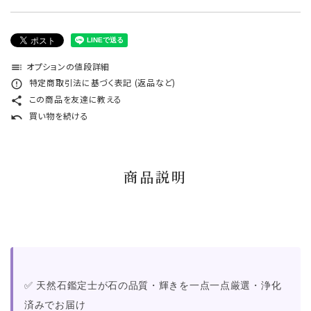
オプションの値段詳細
toc
特定商取引法に基づく表記 (返品など)
error_outline
この商品を友達に教える
share
買い物を続ける
undo
商品説明
✅ 天然石鑑定士が石の品質・輝きを一点一点厳選・浄化
済みでお届け