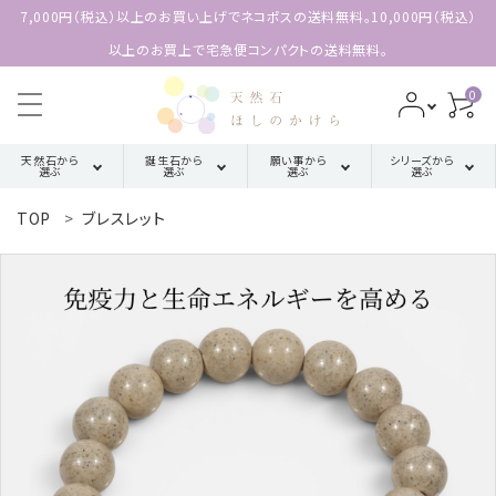
7,000円（税込）以上のお買い上げでネコポスの送料無料。10,000円（税込）
以上のお買上で宅急便コンパクトの送料無料。
0
天然石から
誕生石から
願い事から
シリーズから
選ぶ
選ぶ
選ぶ
選ぶ
TOP
ブレスレット
search
ア行
厄除け・魔除け・浄化系
三角形の
1月誕生石
配置【三位
カ行
金運・成功・仕事系
ACCOUNT MENU
2月誕生石
一体の調
ようこそ 会員名 様
和】
サ行
健康・癒し・美容系
3月誕生石
meeting_room
person
ログイン
新規会員登録
四角形の
タ行
記憶力・集中力・勉強系
4月誕生石
配置【不動
天然石から選ぶ
の礎】
ハ行
恋愛・結婚・愛情
5月誕生石
誕生石から選ぶ