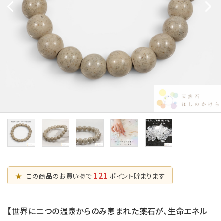
五芒星の
マ行
幸運系
6月誕生石
形【星辰の
願い事から選ぶ
守護】
ラ行
シリーズから選ぶ
7月誕生石
六芒星の
支払方法について
8月誕生石
形【万象の
調和】
配送・送料について
9月誕生石
天珠【悠久
特定商取引法に基づく表記
10月誕生石
の叡智】
プライバシーポリシー
ピアス・イヤリ
ング【星のひとし
11月誕生石
ずく】
お問い合わせ
12月誕生石
121
★
この商品のお買い物で
ポイント貯まります
【世界に二つの温泉からのみ恵まれた薬石が、生命エネル