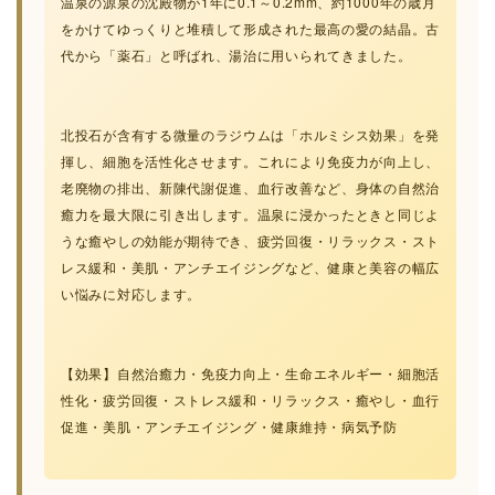
温泉の源泉の沈殿物が1年に0.1～0.2mm、約1000年の歳月
をかけてゆっくりと堆積して形成された最高の愛の結晶。古
代から「薬石」と呼ばれ、湯治に用いられてきました。
北投石が含有する微量のラジウムは「ホルミシス効果」を発
揮し、細胞を活性化させます。これにより免疫力が向上し、
老廃物の排出、新陳代謝促進、血行改善など、身体の自然治
癒力を最大限に引き出します。温泉に浸かったときと同じよ
うな癒やしの効能が期待でき、疲労回復・リラックス・スト
レス緩和・美肌・アンチエイジングなど、健康と美容の幅広
い悩みに対応します。
【効果】自然治癒力・免疫力向上・生命エネルギー・細胞活
性化・疲労回復・ストレス緩和・リラックス・癒やし・血行
促進・美肌・アンチエイジング・健康維持・病気予防