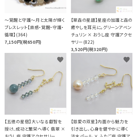
～覚醒と守護～月と太陽が輝く
【翠森の星譜】星座の加護と森の
ブレスレット【直感・覚醒・守護・
癒やしを耳元に。グリーンアベン
循環】(364)
チュリン × おうし座 守護アクセ
7,150円(税650円)
サリー(822)
3,520円(税320円)
favorite
favorite
【五徳の星宿】大いなる叡智を
【慈愛の双星】内面から魅力を
授け、成功と繁栄へ導く 翡翠 ×
引き出し、心身を健やかに導く
おうし座 守護アクセサリー
淡水パール × ふたご座 守護ア