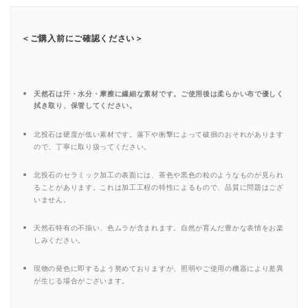
＜ご購入前にご確認ください＞
天然石は汗・水分・摩擦に繊細な素材です。ご使用後は柔らかい布で優しく
拭き取り、保管してください。
北投石は硬度が低い素材です。落下や衝撃によって破損のおそれがあります
ので、丁寧に取り扱ってください。
北投石のセラミック加工の表面には、茶色や黒色の粒のようなものが見られ
ることがあります。これは加工工程の特性によるもので、品質に問題はござ
いません。
天然石特有の不揃い、色ムラが含まれます。自然が育んだ豊かな表情をお楽
しみください。
現物の発色に即するよう努めておりますが、照明やご使用の機器により差異
が生じる場合がございます。