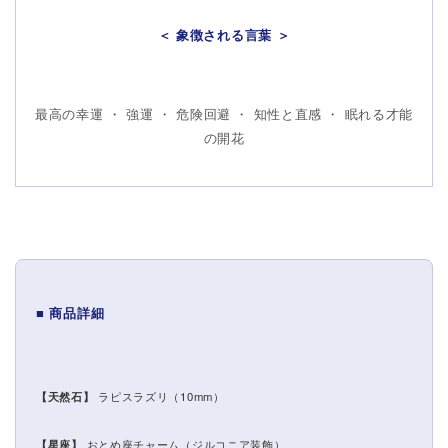
＜ 象徴される言葉 ＞
最高の幸運 ・ 強運 ・ 危険回避 ・ 知性と直感 ・ 眠れる才能
の開花
■ 商品詳細
【天然石】
ラピスラズリ（10mm）
【星座】
おとめ座チャーム（ジルコニア装飾）