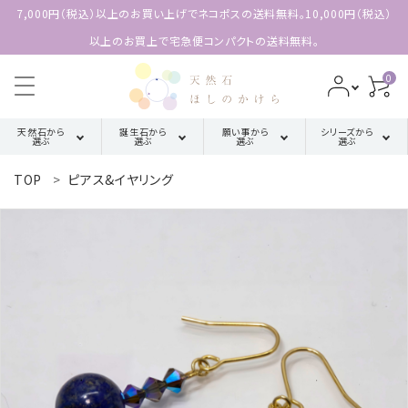
7,000円（税込）以上のお買い上げでネコポスの送料無料。10,000円（税込）
以上のお買上で宅急便コンパクトの送料無料。
0
天然石から
誕生石から
願い事から
シリーズから
選ぶ
選ぶ
選ぶ
選ぶ
TOP
ピアス&イヤリング
search
ア行
厄除け・魔除け・浄化系
三角形の
1月誕生石
配置【三位
カ行
金運・成功・仕事系
ACCOUNT MENU
2月誕生石
一体の調
ようこそ 会員名 様
和】
サ行
健康・癒し・美容系
3月誕生石
meeting_room
person
ログイン
新規会員登録
四角形の
タ行
記憶力・集中力・勉強系
4月誕生石
配置【不動
天然石から選ぶ
の礎】
ハ行
恋愛・結婚・愛情
5月誕生石
誕生石から選ぶ