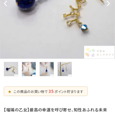
五芒星の
マ行
幸運系
6月誕生石
形【星辰の
願い事から選ぶ
守護】
ラ行
シリーズから選ぶ
7月誕生石
六芒星の
支払方法について
8月誕生石
形【万象の
調和】
配送・送料について
9月誕生石
天珠【悠久
特定商取引法に基づく表記
10月誕生石
の叡智】
プライバシーポリシー
ピアス・イヤリ
ング【星のひとし
11月誕生石
ずく】
お問い合わせ
12月誕生石
35
★
この商品のお買い物で
ポイント貯まります
【瑠璃の乙女】最高の幸運を呼び寄せ、知性あふれる未来