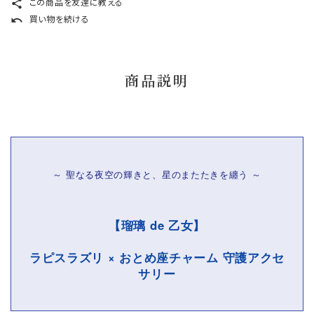
この商品を友達に教える
share
買い物を続ける
undo
商品説明
～ 聖なる夜空の輝きと、星のまたたきを纏う ～
【瑠璃 de 乙女】
ラピスラズリ × おとめ座チャーム 守護アクセ
サリー