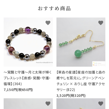
おすすめ商品
favorite
favorite
～覚醒と守護～月と太陽が輝く
【翠森の星譜】星座の加護と森の
ブレスレット【直感・覚醒・守護・
癒やしを耳元に。グリーンアベン
循環】(364)
チュリン × おうし座 守護アクセ
7,150円(税650円)
サリー(822)
3,520円(税320円)
favorite
favorite