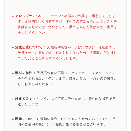
●
アレルギーについて：
チタン・樹脂等の金具をご用意しておりま
す。比較的安心な素材ですが、すべての方に反応が出ないことを
保証するものではございません。異常を感じた際は直ちに使用を
中止してください。
●
劣化防止について：
天然石や装飾パーツは汗や水分、化粧品等に
デリケートな素材です。輝きを長く保つため、入浴時などは外し
ていただくことをおすすめいたします。
●
素材の特性：
天然石特有の不揃い、クラック、インクルージョン
等が含まれる場合がございます。自然が育んだ一点ものの個性と
してお楽しみください。
●
浄化済み：
クリスタルにて丁寧に浄化を施し、清らかな状態で発
送いたします。
●
画像について：
現物の発色に近づけるよう努めておりますが、照
明やご使用の機器により差異が生じる場合がございます。