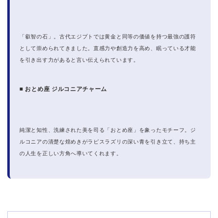
「叡智の石」。古代エジプトでは黄金と同等の価値を持つ最強の護符
として崇められてきました。直感力や創造力を高め、眠っている才能
を引き出す力があると言い伝えられています。
■ おとめ座 ジルコニアチャーム
純潔と知性、洗練された美を司る「おとめ座」を象ったモチーフ。ジ
ルコニアの清楚な煌めきがラピスラズリの深い青を引き立て、持ち主
の人生を正しい方角へ導いてくれます。