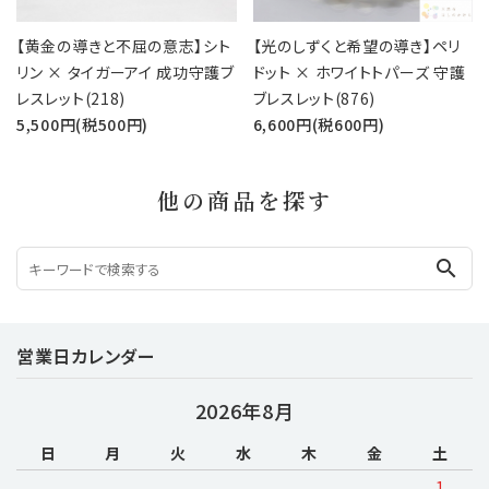
【黄金の導きと不屈の意志】シト
【光のしずくと希望の導き】ペリ
リン × タイガーアイ 成功守護ブ
ドット × ホワイトトパーズ 守護
レスレット(218)
ブレスレット(876)
5,500円(税500円)
6,600円(税600円)
他の商品を探す
search
営業日カレンダー
2026年8月
日
月
火
水
木
金
土
1