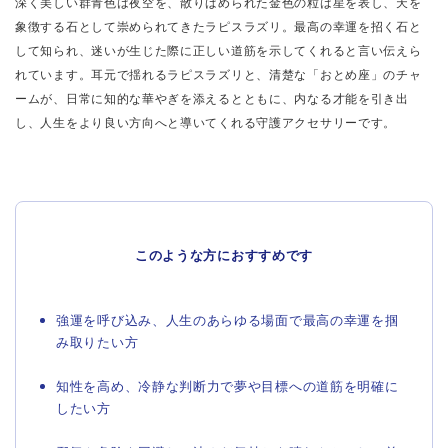
深く美しい群青色は夜空を、散りばめられた金色の粒は星を表し、天を
象徴する石として崇められてきたラピスラズリ。最高の幸運を招く石と
して知られ、迷いが生じた際に正しい道筋を示してくれると言い伝えら
れています。耳元で揺れるラピスラズリと、清楚な「おとめ座」のチャ
ームが、日常に知的な華やぎを添えるとともに、内なる才能を引き出
し、人生をより良い方向へと導いてくれる守護アクセサリーです。
このような方におすすめです
強運を呼び込み、人生のあらゆる場面で最高の幸運を掴
み取りたい方
知性を高め、冷静な判断力で夢や目標への道筋を明確に
したい方