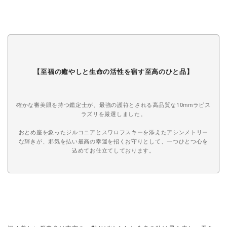
【至福の癒やしと生命の活性を宿す至高のひと品】
確かな審美眼を持つ鑑定士が、最強の護符とされる高品質な10mmラピス
ラズリを厳選しました。
おとめ座を象ったジルコニアとスワロフスキーを添えたアシンメトリー
な輝きが、邪気を払い最高の幸運を招くお守りとして、一つひとつ心を
込めてお仕立てしております。