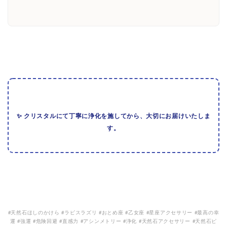
✨ クリスタルにて丁寧に浄化を施してから、大切にお届けいたしま
す。
#天然石ほしのかけら #ラピスラズリ #おとめ座 #乙女座 #星座アクセサリー #最高の幸
運 #強運 #危険回避 #直感力 #アシンメトリー #浄化 #天然石アクセサリー #天然石ピ