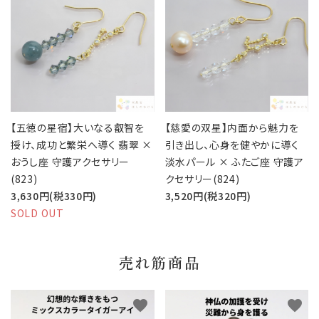
【五徳の星宿】大いなる叡智を
【慈愛の双星】内面から魅力を
授け、成功と繁栄へ導く 翡翠 ×
引き出し、心身を健やかに導く
おうし座 守護アクセサリー
淡水パール × ふたご座 守護ア
(823)
クセサリー(824)
3,630円(税330円)
3,520円(税320円)
SOLD OUT
売れ筋商品
favorite
favorite