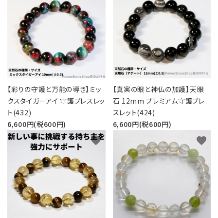
【彩りの守護と万能の導き】ミッ
【真実の眼と神仏の加護】天眼
クスタイガーアイ 守護ブレスレッ
石 12mm プレミアム守護ブレ
ト(432)
スレット(424)
6,600円(税600円)
6,600円(税600円)
favorite
favorite