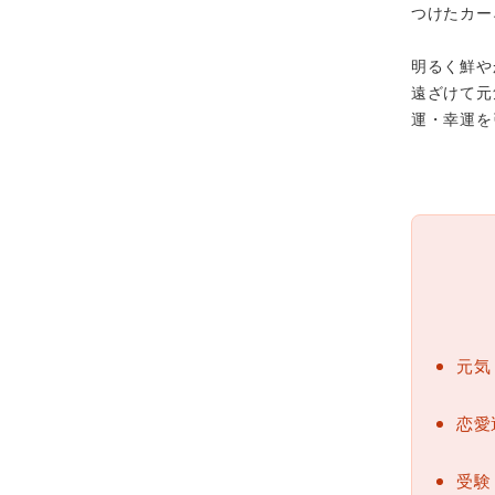
つけたカー
明るく鮮や
遠ざけて元
運・幸運を
元気
恋愛
受験