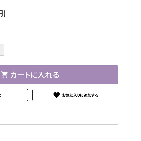
円)
＋
カートに入れる
shopping_cart
favorite
せ