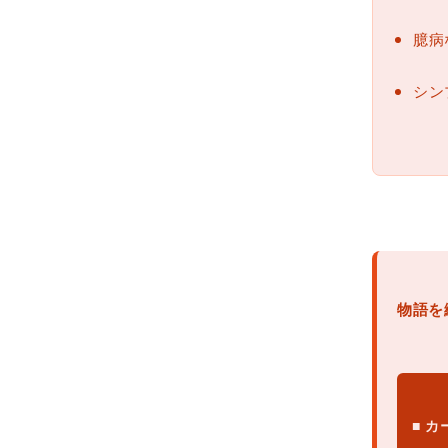
臆病
シン
物語を
■ 