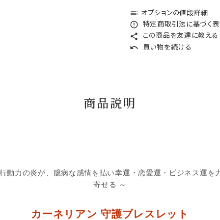
オプションの値段詳細
toc
特定商取引法に基づく表記
error_outline
この商品を友達に教える
share
買い物を続ける
undo
商品説明
と行動力の炎が、臆病な感情を払い幸運・恋愛運・ビジネス運を
寄せる ～
カーネリアン 守護ブレスレット