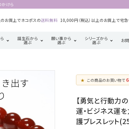
のかけら
以上のお買上でネコポスの
送料無料
10,000円（税込）以上のお買上で宅
ら
誕生石から
願い事から
シリーズから
お
選ぶ
選ぶ
選ぶ
1月誕生石
2月誕生石
カ行
厄除け・魔除け・浄
サ行
三角形の配置
金運・成
タ行
化系
【三位一体の調
5月誕生石
6月誕生石
マ行
ラ行
6
和】
★
この商品のお買い物で
恋愛・結婚・愛情
幸運系
9月誕生石
10月誕生石
天珠【悠久の叡
【勇気と行動力の
智】
運・ビジネス運を
護ブレスレット(25