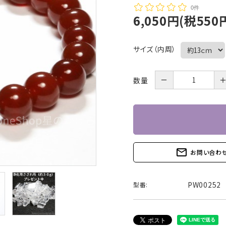
0件
6,050円(税550
サイズ（内周）
－
数量
mail_outline
お問い合わ
PW00252
型番: