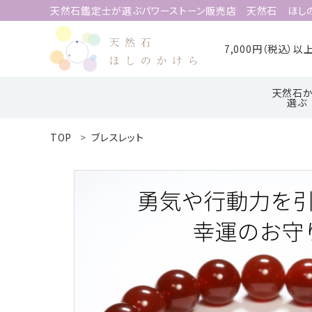
天然石鑑定士が選ぶパワーストーン販売店 天然石 ほし
7,000円（税込）
天然石か
選ぶ
TOP
ブレスレット
search
ア行
ハ行
ACCOUNT MENU
ようこそ 会員名 様
meeting_room
person
ログイン
新規会員登録
天然石から選ぶ
誕生石から選ぶ