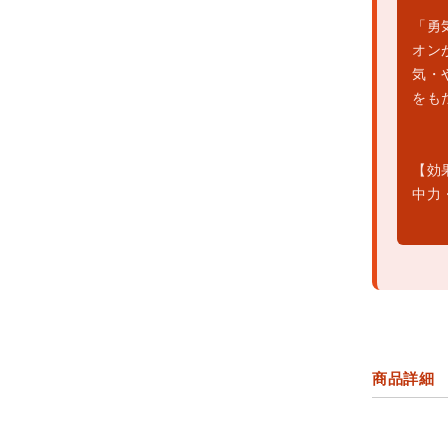
「勇
オン
気・
をも
【効
中力
商品詳細