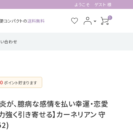
ようこそ ゲスト 様
0
急便コンパクトの
送料無料
問い合わせ
3月誕生石
4月誕生石
功・仕事系
四角形の配置
健康・癒し・美容系
五芒星の形【星
記憶力・集中力・勉
六芒星の形【万
【不動の礎】
辰の守護】
強系
象の調和】
7月誕生石
8月誕生石
0
ポイント貯まります
ピアス・イヤリング
11月誕生石
12月誕生石
【星のひとしずく】
炎が、臆病な感情を払い幸運・恋愛
力強く引き寄せる】カーネリアン 守
2)