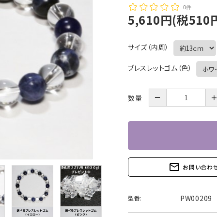
0件
5,610円(税510
サイズ（内周）
ブレスレットゴム（色）
－
数量
mail_outline
お問い合わ
PW00209
型番: