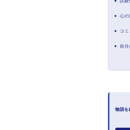
試験
心の
コミ
自分
物語を