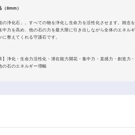
晶（8mm）
能の浄化石」。すべての物を浄化し生命力を活性化させます。雑念
集中力を高め、他の石の力を最大限に引き出しながら全体のエネル
かに整えてくれる守護石です。
果】浄化・生命力活性化・潜在能力開花・集中力・直感力・創造力
他の石のエネルギー増幅