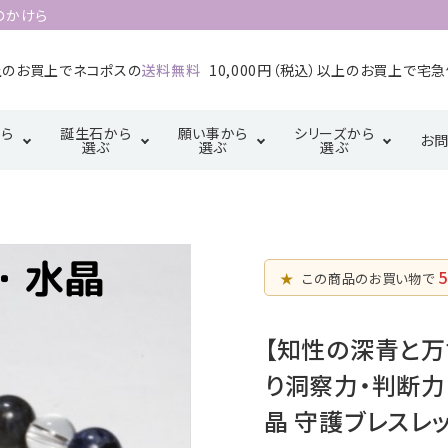
のかけら
以上のお買上でネコポスの
送料無料
10,000円（税込）以上のお買上で宅
ら
誕生石から
願い事から
シリーズから
お
選ぶ
選ぶ
選ぶ
1月誕生石
2月誕生石
カ行
厄除け・魔除け・浄
サ行
三角形の配置
金運・成
タ行
化系
【三位一体の調
5月誕生石
6月誕生石
マ行
ラ行
5
和】
★
この商品のお買い物で
恋愛・結婚・愛情
幸運系
9月誕生石
10月誕生石
天珠【悠久の叡
【知性の深青と
智】
り洞察力・判断力
晶 守護ブレスレット