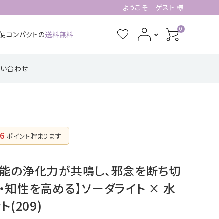
ようこそ ゲスト 様
0
急便コンパクトの
送料無料
問い合わせ
3月誕生石
4月誕生石
功・仕事系
四角形の配置
健康・癒し・美容系
五芒星の形【星
記憶力・集中力・勉
六芒星の形【万
【不動の礎】
辰の守護】
強系
象の調和】
7月誕生石
8月誕生石
6
ポイント貯まります
ピアス・イヤリング
11月誕生石
12月誕生石
【星のひとしずく】
万能の浄化力が共鳴し、邪念を断ち切
・知性を高める】ソーダライト × 水
(209)