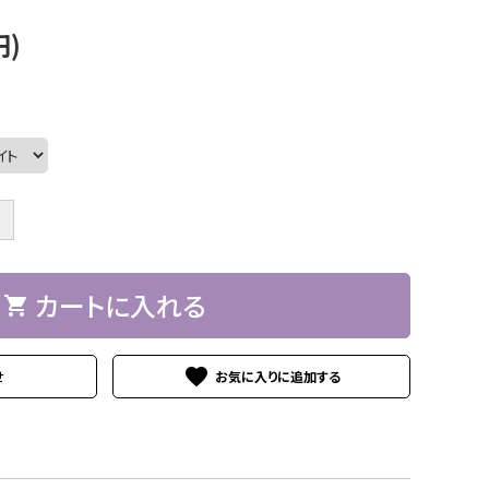
円)
＋
カートに入れる
shopping_cart
favorite
せ