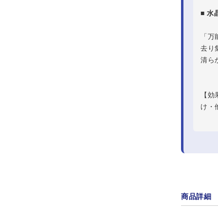
■ 水
「万
去り
清ら
【効
け・
商品詳細