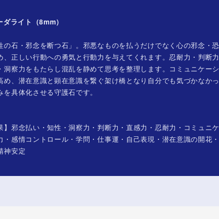
ソーダライト（8mm）
性の石・邪念を断つ石」。邪悪なものを払うだけでなく心の邪念・
め、正しい行動への勇気と行動力を与えてくれます。忍耐力・判断
・洞察力をもたらし混乱を静めて思考を整理します。コミュニケー
高め、潜在意識と顕在意識を繋ぐ架け橋となり自分でも気づかなか
みを具体化させる守護石です。
果】邪念払い・知性・洞察力・判断力・直感力・忍耐力・コミュニ
力・感情コントロール・学問・仕事運・自己表現・潜在意識の開花
精神安定