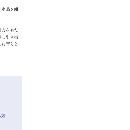
す水晶を組
察力をもた
限に引き出
のお守りと
い方