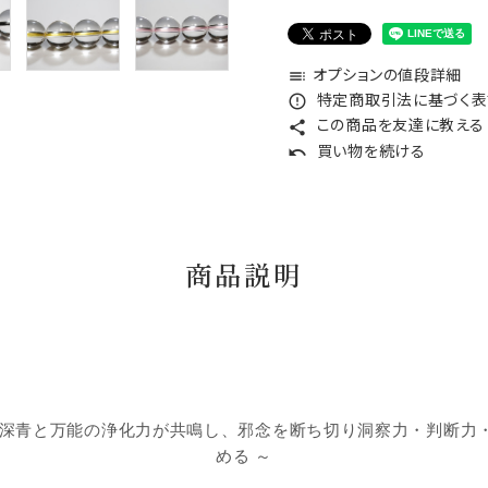
オプションの値段詳細
toc
特定商取引法に基づく表記
error_outline
この商品を友達に教える
share
買い物を続ける
undo
商品説明
の深青と万能の浄化力が共鳴し、邪念を断ち切り洞察力・判断力
める ～