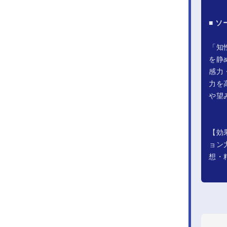
■ 
「知
を静
感力
力を
や望
【効
ョン
想・