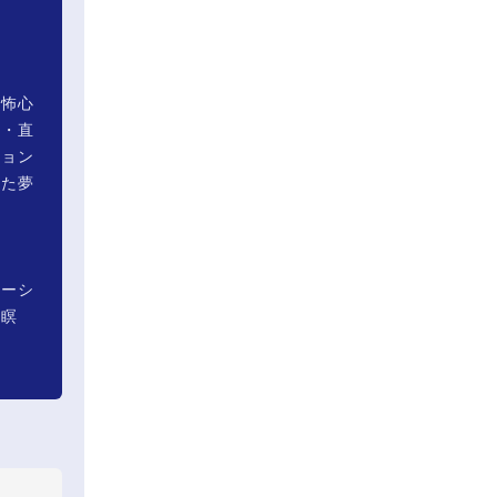
恐怖心
力・直
ション
った夢
ケーシ
・瞑