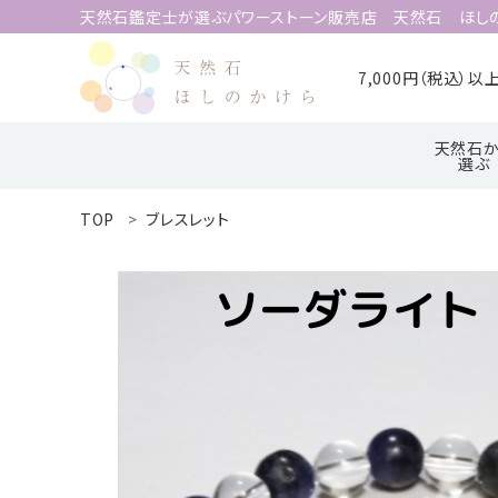
天然石鑑定士が選ぶパワーストーン販売店 天然石 ほし
7,000円（税込）
天然石か
選ぶ
TOP
ブレスレット
search
ア行
ハ行
ACCOUNT MENU
ようこそ 会員名 様
meeting_room
person
ログイン
新規会員登録
天然石から選ぶ
誕生石から選ぶ