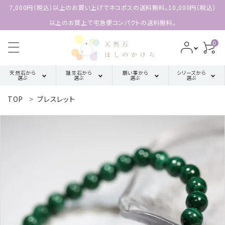
7,000円（税込）以上のお買い上げでネコポスの送料無料。10,000円（税込）
以上のお買上で宅急便コンパクトの送料無料。
0
天然石から
誕生石から
願い事から
シリーズから
選ぶ
選ぶ
選ぶ
選ぶ
TOP
ブレスレット
search
ア行
厄除け・魔除け・浄化系
三角形の
1月誕生石
配置【三位
カ行
金運・成功・仕事系
ACCOUNT MENU
2月誕生石
一体の調
ようこそ 会員名 様
和】
サ行
健康・癒し・美容系
3月誕生石
meeting_room
person
ログイン
新規会員登録
四角形の
タ行
記憶力・集中力・勉強系
4月誕生石
配置【不動
天然石から選ぶ
の礎】
ハ行
恋愛・結婚・愛情
5月誕生石
誕生石から選ぶ