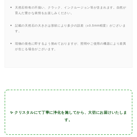
天然石特有の不揃い、クラック、インクルージョン等が含まれます。自然が
育んだ豊かな表情をお楽しみください。
記載の天然石の大きさは形状により多少の誤差（±0.5mm程度）がございま
す。
現物の発色に即するよう努めておりますが、照明やご使用の機器により差異
が生じる場合がございます。
✨ クリスタルにて丁寧に浄化を施してから、大切にお届けいたしま
す。