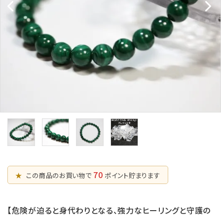
五芒星の
マ行
幸運系
6月誕生石
形【星辰の
願い事から選ぶ
守護】
ラ行
シリーズから選ぶ
7月誕生石
六芒星の
支払方法について
8月誕生石
形【万象の
調和】
配送・送料について
9月誕生石
天珠【悠久
特定商取引法に基づく表記
10月誕生石
の叡智】
プライバシーポリシー
ピアス・イヤリ
ング【星のひとし
11月誕生石
ずく】
お問い合わせ
12月誕生石
70
★
この商品のお買い物で
ポイント貯まります
【危険が迫ると身代わりとなる、強力なヒーリングと守護の