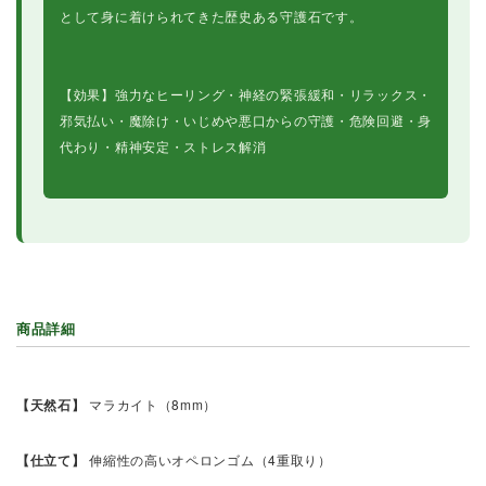
として身に着けられてきた歴史ある守護石です。
【効果】強力なヒーリング・神経の緊張緩和・リラックス・
邪気払い・魔除け・いじめや悪口からの守護・危険回避・身
代わり・精神安定・ストレス解消
商品詳細
【天然石】
マラカイト（8mm）
【仕立て】
伸縮性の高いオペロンゴム（4重取り）