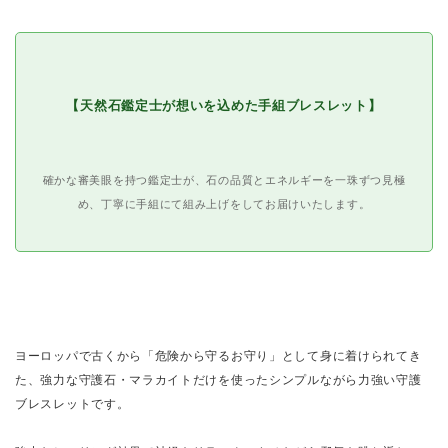
【天然石鑑定士が想いを込めた手組ブレスレット】
確かな審美眼を持つ鑑定士が、石の品質とエネルギーを一珠ずつ見極
め、丁寧に手組にて組み上げをしてお届けいたします。
ヨーロッパで古くから「危険から守るお守り」として身に着けられてき
た、強力な守護石・マラカイトだけを使ったシンプルながら力強い守護
ブレスレットです。