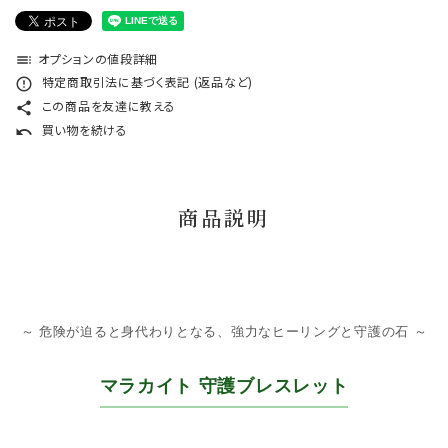
オプションの値段詳細
toc
特定商取引法に基づく表記 (返品など)
error_outline
この商品を友達に教える
share
買い物を続ける
undo
商品説明
～ 危険が迫ると身代わりとなる、強力なヒーリングと守護の石 ～
マラカイト 守護ブレスレット