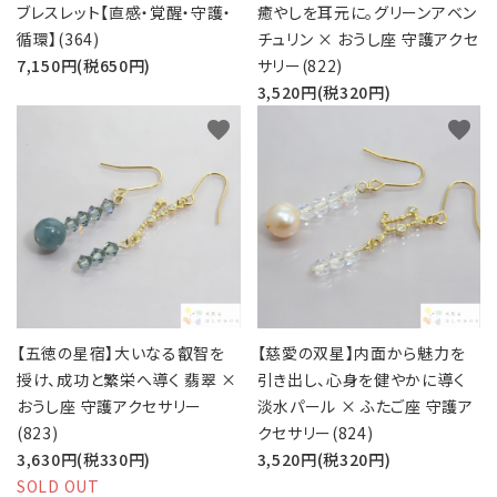
ブレスレット【直感・覚醒・守護・
癒やしを耳元に。グリーンアベン
循環】(364)
チュリン × おうし座 守護アクセ
7,150円(税650円)
サリー(822)
3,520円(税320円)
favorite
favorite
【五徳の星宿】大いなる叡智を
【慈愛の双星】内面から魅力を
授け、成功と繁栄へ導く 翡翠 ×
引き出し、心身を健やかに導く
おうし座 守護アクセサリー
淡水パール × ふたご座 守護ア
(823)
クセサリー(824)
3,630円(税330円)
3,520円(税320円)
SOLD OUT