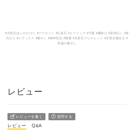
#天然石ほしのかけら #マラカイト #孔雀石 #ヒーリング #守護 #魔除け #邪気払い #身
代わり #リラックス #癒やし #精神安定 #開運 #天然石ブレスレット #天然石鑑定士 #
至福の癒やし
レビュー
レビューを書く
質問する
レビュー
Q&A