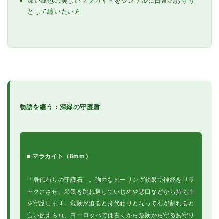
深い緑色の美しいマラカイトをシンプルに日常のお守り
として纏いたい方
物語を纏う：深緑の守護盾
■ マラカイト（8mm）
「身代わりの守護石」。強力なヒーリング効果で神経をリラ
ックスさせ、邪気を跳ね返していじめや悪口などから持ち主
を守護します。危険が迫ると身代わりとなって石が割れると
言い伝えられ、ヨーロッパでは古くから危険から守るお守り