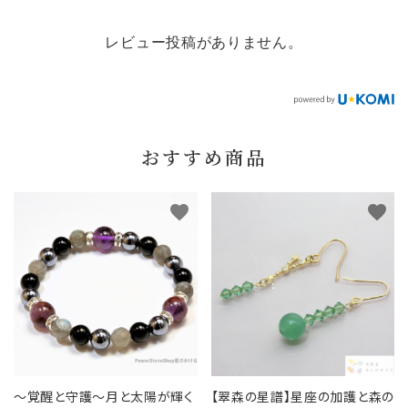
レビュー投稿がありません。
おすすめ商品
favorite
favorite
～覚醒と守護～月と太陽が輝く
【翠森の星譜】星座の加護と森の