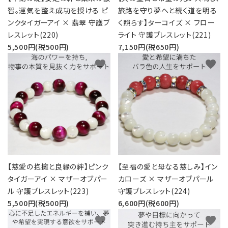
智。運気を整え成功を授ける ピ
旅路を守り夢へと続く道を明る
ンクタイガーアイ × 翡翠 守護ブ
く照らす】ターコイズ × フロー
レスレット(220)
ライト 守護ブレスレット(221)
5,500円(税500円)
7,150円(税650円)
favorite
favorite
【慈愛の抱擁と良縁の絆】ピンク
【至福の愛と母なる慈しみ】イン
タイガーアイ × マザーオブパー
カローズ × マザーオブパール
ル 守護ブレスレット(223)
守護ブレスレット(224)
5,500円(税500円)
6,600円(税600円)
favorite
favorite