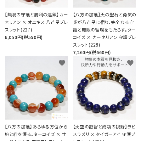
【無限の守護と勝利の連鎖】カー
【八方の加護】天の聖石と勇気の
ネリアン × オニキス 八芒星ブレ
炎が八芒星に宿り、完全なる守
スレット(227)
護と無限の循環をもたらす。ター
6,050円(税550円)
コイズ × カーネリアン 守護ブレ
スレット(228)
7,260円(税660円)
favorite
favorite
【八方の加護】あらゆる方位から
【天空の叡智と成功の視野】ラピ
旅と絆を護る。ターコイズ × サ
スラズリ × タイガーアイ 守護ブ