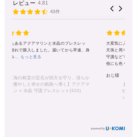
レビュー
4.81
43件
大変気に入ってます
ス
身
天珠と周りの石たちにもサポートや
私
守護などで助けてもらってます。
だ
他にも色々な天...
もっと見る
丁
見
おじ様
か
マ
【天地の守護と漆黒の導き】 天地天珠 ×
あ
モリオン × ラブラドライト 守護ブレスレ
ット(887)