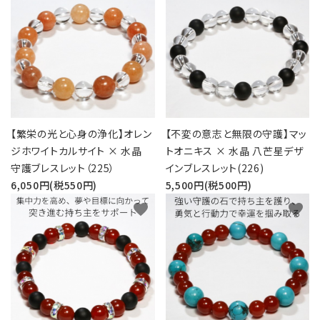
【繁栄の光と心身の浄化】オレン
【不変の意志と無限の守護】マッ
ジホワイトカルサイト × 水晶
トオニキス × 水晶 八芒星デザ
守護ブレスレット（225）
インブレスレット(226)
6,050円(税550円)
5,500円(税500円)
favorite
favorite