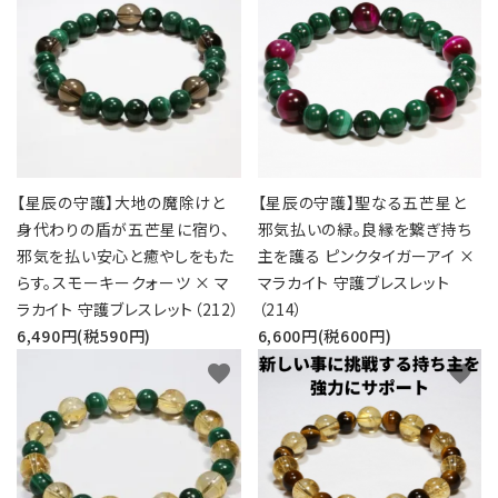
五芒星の
マ行
幸運系
6月誕生石
形【星辰の
願い事から選ぶ
守護】
ラ行
シリーズから選ぶ
7月誕生石
六芒星の
支払方法について
8月誕生石
形【万象の
調和】
配送・送料について
【星辰の守護】大地の魔除けと
【星辰の守護】聖なる五芒星と
9月誕生石
身代わりの盾が五芒星に宿り、
邪気払いの緑。良縁を繋ぎ持ち
天珠【悠久
特定商取引法に基づく表記
邪気を払い安心と癒やしをもた
主を護る ピンクタイガーアイ ×
10月誕生石
の叡智】
らす。スモーキークォーツ × マ
マラカイト 守護ブレスレット
プライバシーポリシー
ピアス・イヤリ
ラカイト 守護ブレスレット（212）
（214）
ング【星のひとし
11月誕生石
ずく】
6,490円(税590円)
6,600円(税600円)
お問い合わせ
favorite
favorite
12月誕生石