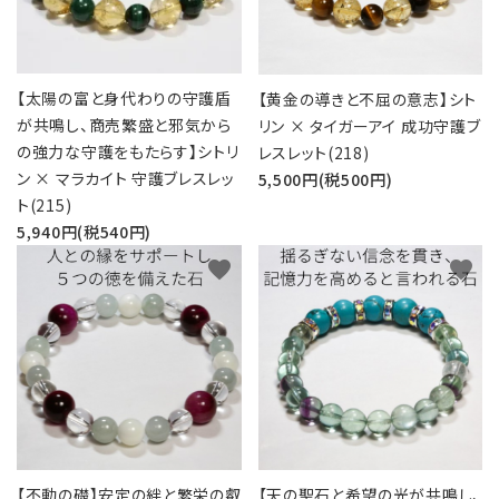
【太陽の富と身代わりの守護盾
【黄金の導きと不屈の意志】シト
が共鳴し、商売繁盛と邪気から
リン × タイガーアイ 成功守護ブ
の強力な守護をもたらす】シトリ
レスレット(218)
ン × マラカイト 守護ブレスレッ
5,500円(税500円)
ト(215)
5,940円(税540円)
favorite
favorite
【不動の礎】安定の絆と繁栄の叡
【天の聖石と希望の光が共鳴し、