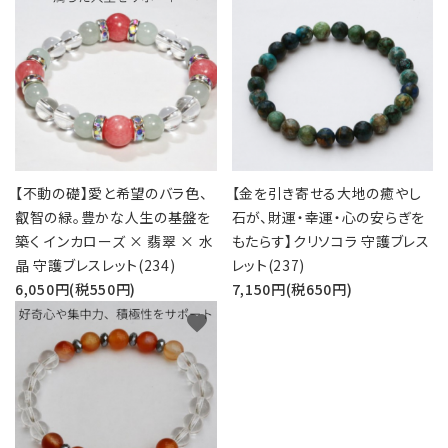
【不動の礎】愛と希望のバラ色、
【金を引き寄せる大地の癒やし
叡智の緑。豊かな人生の基盤を
石が、財運・幸運・心の安らぎを
築く インカローズ × 翡翠 × 水
もたらす】クリソコラ 守護ブレス
晶 守護ブレスレット(234)
レット(237)
6,050円(税550円)
7,150円(税650円)
favorite