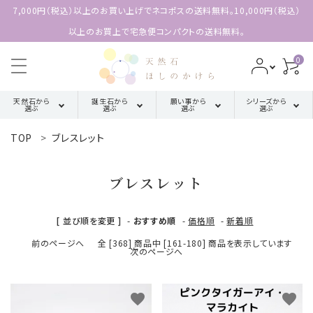
7,000円（税込）以上のお買い上げでネコポスの送料無料。10,000円（税込）
以上のお買上で宅急便コンパクトの送料無料。
0
天然石から
誕生石から
願い事から
シリーズから
選ぶ
選ぶ
選ぶ
選ぶ
TOP
ブレスレット
search
ア行
厄除け・魔除け・浄化系
三角形の
1月誕生石
配置【三位
ブレスレット
カ行
金運・成功・仕事系
ACCOUNT MENU
2月誕生石
一体の調
ようこそ 会員名 様
和】
[ 並び順を変更 ]
-
おすすめ順
-
価格順
-
新着順
サ行
健康・癒し・美容系
3月誕生石
meeting_room
person
前のページへ
全 [368] 商品中 [161-180] 商品を表示しています
ログイン
新規会員登録
四角形の
次のページへ
タ行
記憶力・集中力・勉強系
4月誕生石
配置【不動
天然石から選ぶ
の礎】
ハ行
恋愛・結婚・愛情
favorite
favorite
5月誕生石
誕生石から選ぶ