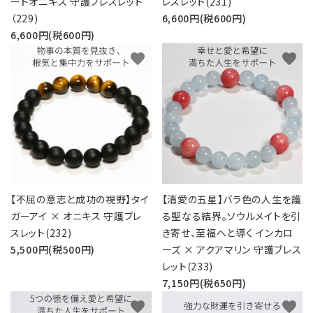
ードオニキス 守護ブレスレット
レスレット(231)
（229)
6,600円(税600円)
6,600円(税600円)
favorite
favorite
【不屈の意志と成功の視野】タイ
【清愛の五星】バラ色の人生を護
ガーアイ × オニキス 守護ブレ
る聖なる結界。ソウルメイトを引
スレット(232)
き寄せ、至福へと導く インカロ
5,500円(税500円)
ーズ × アクアマリン 守護ブレス
レット(233)
7,150円(税650円)
favorite
favorite