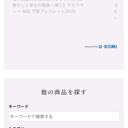
マ
【天地の守護と漆黒の導き】 天地天珠 ×
あ
モリオン × ラブラドライト 守護ブレスレ
ット(887)
他の商品を探す
キーワード