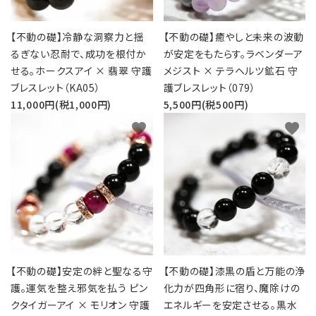
【不動の礎】冷静な洞察力と揺
【不動の礎】癒やしと未来の波動
るぎない忍耐で、成功を根付か
が安定をもたらす。ラベンダーア
せる。ホークスアイ × 翡翠 守護
メジスト × テラヘルツ鉱石 守
ブレスレット（KA05）
護ブレスレット（079）
11,000円(税1,000円)
5,500円(税500円)
favorite
favorite
【不動の礎】安定の絆と聖なる守
【不動の礎】漆黒の盾と万能の浄
護。運気を整え邪気を払う ピン
化力が四角形に宿り、魔除けの
クタイガーアイ × モリオン 守護
エネルギーを安定させる。黒水