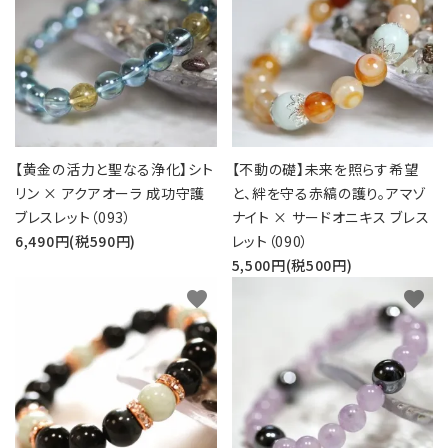
五芒星の
マ行
幸運系
6月誕生石
形【星辰の
願い事から選ぶ
守護】
ラ行
シリーズから選ぶ
7月誕生石
六芒星の
支払方法について
8月誕生石
形【万象の
調和】
【黄金の活力と聖なる浄化】シト
【不動の礎】未来を照らす希望
配送・送料について
9月誕生石
リン × アクアオーラ 成功守護
と、絆を守る赤縞の護り。アマゾ
天珠【悠久
ブレスレット（093）
ナイト × サードオニキス ブレス
特定商取引法に基づく表記
10月誕生石
の叡智】
6,490円(税590円)
レット（090）
プライバシーポリシー
5,500円(税500円)
ピアス・イヤリ
ング【星のひとし
11月誕生石
favorite
favorite
ずく】
お問い合わせ
12月誕生石