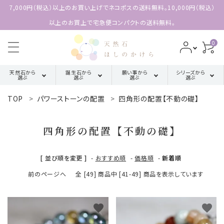
7,000円（税込）以上のお買い上げでネコポスの送料無料。10,000円（税込）
以上のお買上で宅急便コンパクトの送料無料。
0
天然石から
誕生石から
願い事から
シリーズから
選ぶ
選ぶ
選ぶ
選ぶ
TOP
パワーストーンの配置
四角形の配置【不動の礎】
search
ア行
厄除け・魔除け・浄化系
三角形の
1月誕生石
配置【三位
四角形の配置【不動の礎】
カ行
金運・成功・仕事系
ACCOUNT MENU
2月誕生石
一体の調
ようこそ 会員名 様
和】
[ 並び順を変更 ]
-
おすすめ順
-
価格順
-
新着順
サ行
健康・癒し・美容系
3月誕生石
meeting_room
person
前のページへ
全 [49] 商品中 [41-49] 商品を表示しています
ログイン
新規会員登録
四角形の
タ行
記憶力・集中力・勉強系
4月誕生石
配置【不動
天然石から選ぶ
の礎】
favorite
favorite
ハ行
恋愛・結婚・愛情
5月誕生石
誕生石から選ぶ