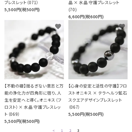
ブレスレット（071）
晶 × 水晶 守護ブレスレット
5,500円(税500円)
(70)
6,600円(税600円)
favorite
favorite
【不動の礎】揺るぎない意志と万
【心身の安定と活性の守護】フロ
能の浄化力が四角形に宿り、人
ストオニキス × テラヘルツ鉱石
生を安定へと導く。オニキス（フ
スクエアデザインブレスレット
ロスト）× 水晶 守護ブレスレッ
（067）
ト（069）
5,500円(税500円)
5,500円(税500円)
<
1
2
3