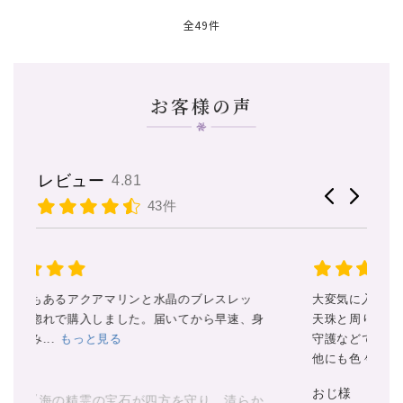
全49件
お客様の声
レビュー
4.81
43件
大変気に入ってます
ス
身
天珠と周りの石たちにもサポートや
私
守護などで助けてもらってます。
だ
他にも色々な天...
もっと見る
丁
見
おじ様
か