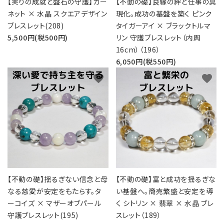
【実りの成就と盤石の守護】ガー
【不動の礎】良縁の絆と仕事の具
ネット × 水晶 スクエアデザイン
現化。成功の基盤を築く ピンク
ブレスレット(208)
タイガーアイ × ブラックトルマ
5,500円(税500円)
リン 守護ブレスレット（内周
16cm）（196）
6,050円(税550円)
favorite
favorite
【不動の礎】揺るぎない信念と母
【不動の礎】富と成功を揺るぎな
なる慈愛が安定をもたらす。タ
い基盤へ。商売繁盛と安定を導
ーコイズ × マザーオブパール
く シトリン × 翡翠 × 水晶 ブレ
守護ブレスレット(195)
スレット（189）