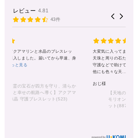
レビュー
4.81
43件
大変気に入ってます
ス
身
天珠と周りの石たちにもサポートや
私
守護などで助けてもらってます。
だ
他にも色々な天...
もっと見る
丁
見
おじ様
か
マ
【天地の守護と漆黒の導き】 天地天珠 ×
あ
モリオン × ラブラドライト 守護ブレスレ
ット(887)