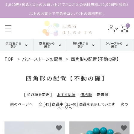
7,000円（税込）以上のお買い上げでネコポスの送料無料。10,000円（税込）
以上のお買上で宅急便コンパクトの送料無料。
0
天然石から
誕生石から
願い事から
シリーズから
選ぶ
選ぶ
選ぶ
選ぶ
TOP
パワーストーンの配置
四角形の配置【不動の礎】
search
ア行
厄除け・魔除け・浄化系
三角形の
1月誕生石
配置【三位
四角形の配置【不動の礎】
カ行
金運・成功・仕事系
ACCOUNT MENU
2月誕生石
一体の調
ようこそ 会員名 様
和】
[ 並び順を変更 ]
-
おすすめ順
-
価格順
-
新着順
サ行
健康・癒し・美容系
3月誕生石
meeting_room
person
前のページへ
全 [49] 商品中 [21-40] 商品を表示しています
次の
ログイン
新規会員登録
四角形の
ページへ
タ行
記憶力・集中力・勉強系
4月誕生石
配置【不動
天然石から選ぶ
の礎】
ハ行
恋愛・結婚・愛情
favorite
favorite
5月誕生石
誕生石から選ぶ