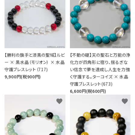
五芒星の
マ行
幸運系
6月誕生石
形【星辰の
願い事から選ぶ
守護】
ラ行
シリーズから選ぶ
7月誕生石
六芒星の
支払方法について
8月誕生石
形【万象の
調和】
配送・送料について
【勝利の旗手と漆黒の聖域】ルビ
【不動の礎】天の聖石と万能の浄
9月誕生石
ー × 黒水晶（モリオン） × 水晶
化力が四角形に宿り、揺るぎな
天珠【悠久
特定商取引法に基づく表記
守護ブレスレット（717)
い信念で夢を達成し人生を力強
10月誕生石
の叡智】
9,900円(税900円)
く守護する。ターコイズ × 水晶
プライバシーポリシー
ピアス・イヤリ
守護ブレスレット(673)
ング【星のひとし
11月誕生石
ずく】
6,600円(税600円)
お問い合わせ
favorite
favorite
12月誕生石