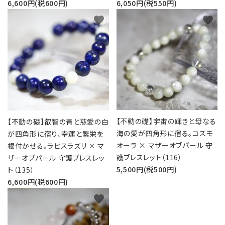
6,600円(税600円)
6,050円(税550円)
favorite
favorite
【不動の礎】宇宙の輝きと母なる
【不動の礎】叡智の青と慈愛の白
海の愛が四角形に宿る。コスモ
が四角形に宿り、幸運と繁栄を
オーラ × マザーオブパール 守
根付かせる。ラピスラズリ × マ
護ブレスレット（116）
ザーオブパール 守護ブレスレッ
5,500円(税500円)
ト（135）
6,600円(税600円)
favorite