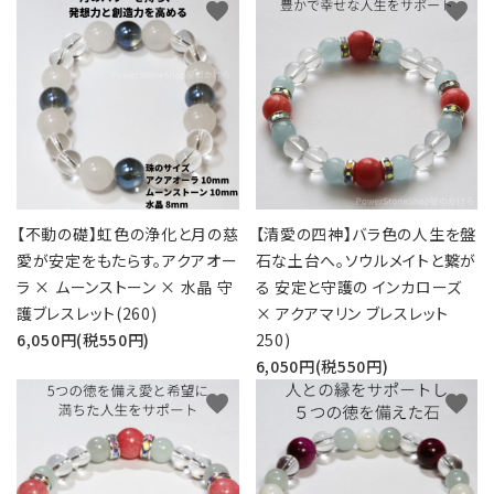
favorite
favorite
【不動の礎】虹色の浄化と月の慈
【清愛の四神】バラ色の人生を盤
愛が安定をもたらす。アクアオー
石な土台へ。ソウルメイトと繋が
ラ × ムーンストーン × 水晶 守
る 安定と守護の インカローズ
護ブレスレット(260)
× アクアマリン ブレスレット
6,050円(税550円)
250)
6,050円(税550円)
favorite
favorite