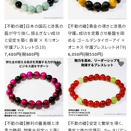
【不動の礎】日本の国石と漆黒の
【不動の礎】黄金の導きと漆黒の
盾が守り抜く。揺るぎない成功
守護。成功を定着させ基盤を固
と安定を築く 翡翠 × モリオン
める ゴールデンタイガーアイ ×
守護ブレスレット(510)
オニキス 守護ブレスレット(479)
7,480円(税680円)
6,050円(税550円)
favorite
favorite
【不動の礎】勝利の審美眼と漆
【不動の礎】安定と繁栄を導く、
黒の静寂。物事を安定へと導く
勇気と徳の守護石。カーネリアン