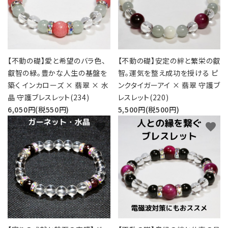
【不動の礎】愛と希望のバラ色、
【不動の礎】安定の絆と繁栄の叡
叡智の緑。豊かな人生の基盤を
智。運気を整え成功を授ける ピ
築く インカローズ × 翡翠 × 水
ンクタイガーアイ × 翡翠 守護ブ
晶 守護ブレスレット(234)
レスレット(220)
6,050円(税550円)
5,500円(税500円)
favorite
favorite