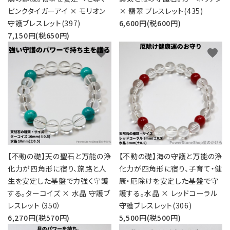
ピンクタイガーアイ × モリオン
× 翡翠 ブレスレット(435)
守護ブレスレット(397)
6,600円(税600円)
7,150円(税650円)
favorite
favorite
【不動の礎】天の聖石と万能の浄
【不動の礎】海の守護と万能の浄
化力が四角形に宿り、旅路と人
化力が四角形に宿り、子育て・健
生を安定した基盤で力強く守護
康・厄除けを安定した基盤で守
する。ターコイズ × 水晶 守護ブ
護する。水晶 × レッドコーラル
レスレット（350）
守護ブレスレット(306)
6,270円(税570円)
5,500円(税500円)